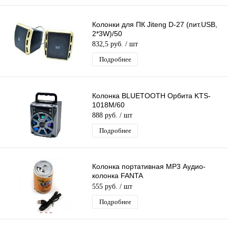
Колонки для ПК Jiteng D-27 (пит.USB,
2*3W)/50
832,5 руб.
/ шт
Подробнее
Колонка BLUETOOTH Орбита KTS-
1018M/60
888 руб.
/ шт
Подробнее
Колонка портативная MP3 Аудио-
колонка FANTA
(FM/USB/microSD/AUX)
555 руб.
/ шт
Подробнее