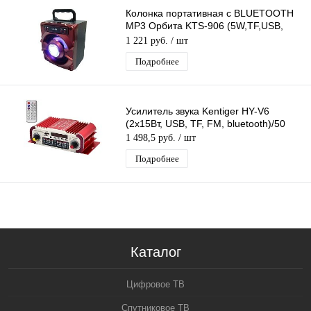
Колонка портативная с BLUETOOTH
MP3 Орбита KTS-906 (5W,TF,USB,
FM, аккум. встр)/50
1 221 руб.
/ шт
Подробнее
Усилитель звука Kentiger HY-V6
(2х15Вт, USB, TF, FM, bluetooth)/50
1 498,5 руб.
/ шт
Подробнее
Каталог
Цифровое ТВ
Спутниковое ТВ