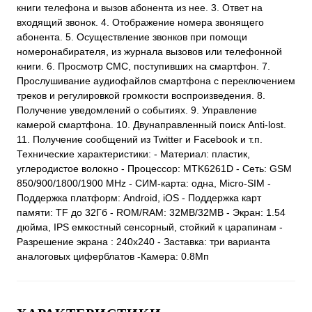
книги телефона и вызов абонента из нее. 3. Ответ на
входящий звонок. 4. Отображение номера звонящего
абонента. 5. Осуществление звонков при помощи
номеронабирателя, из журнала вызовов или телефонной
книги. 6. Просмотр СМС, поступивших на смартфон. 7.
Прослушивание аудиофайлов смартфона с переключением
треков и регулировкой громкости воспроизведения. 8.
Получение уведомлений о событиях. 9. Управление
камерой смартфона. 10. Двунаправленный поиск Anti-lost.
11. Получение сообщений из Twitter и Facebook и т.п.
Технические характеристики: - Материал: пластик,
углеродистое волокно - Процессор: MTK6261D - Сеть: GSM
850/900/1800/1900 MHz - СИМ-карта: одна, Micro-SIM -
Поддержка платформ: Android, iOS - Поддержка карт
памяти: TF до 32Гб - ROM/RAM: 32MB/32MB - Экран: 1.54
дюйма, IPS емкостный сенсорный, стойкий к царапинам -
Разрешение экрана : 240х240 - Заставка: три варианта
аналоговых циферблатов -Камера: 0.8Мп