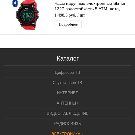
Часы наручные электронные Skmei
1227 водостойкость 5 АТМ, дата,
будильник, секундомер, подсветка
1 498,5 руб.
/ шт
Подробнее
Каталог
Цифровое ТВ
Спутниковое ТВ
ИНТЕРНЕТ
АНТЕННЫ+
ВИДЕОНАБЛЮДЕНИЕ
РАДИОСВЯЗЬ
ЭЛЕКТРОНИКА +