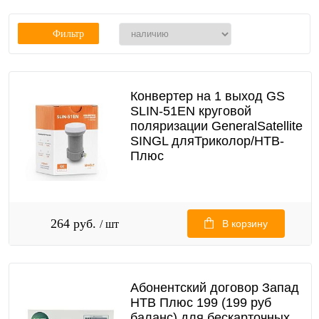
Фильтр
Конвертер на 1 выход GS
SLIN-51EN круговой
поляризации GeneralSatellite
SINGL дляТриколор/НТВ-
Плюс
264 руб.
/ шт
В корзину
Абонентский договор Запад
НТВ Плюс 199 (199 руб
баланс) для бескарточных