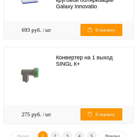
круговой поляризации
Galaxy Innovatio
693 руб.
/ шт
В корзину
Конвертер на 1 выход
SINGL К+
275 руб.
/ шт
В корзину
Назад
1
2
3
4
5
Вперед