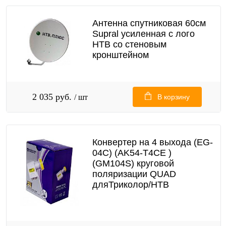
Антенна спутниковая 60см
Supral усиленная с лого
НТВ со стеновым
кронштейном
2 035 руб.
/ шт
В корзину
Конвертер на 4 выхода (EG-
04C) (AK54-T4CE )
(GM104S) круговой
поляризации QUAD
дляТриколор/НТВ