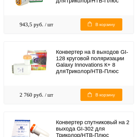
дляТриколор/НТВ-Плюс
943,5 руб.
/ шт
В корзину
Конвертер на 8 выходов GI-
128 круговой поляризации
Galaxy Innovations К+ 8
дляТриколор/НТВ-Плюс
2 760 руб.
/ шт
В корзину
Конвертер спутниковый на 2
выхода GI-302 для
Триколор/НТВ-Плюс