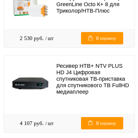
GreenLine Octo К+ 8 для
Триколор/НТВ-Плюс
2 530 руб.
/ шт
В корзину
Ресивер НТВ+ NTV PLUS
HD J4 Цифровая
спутниковая ТВ-приставка
для спутникового ТВ FullHD
медиаплеер
4 107 руб.
/ шт
В корзину