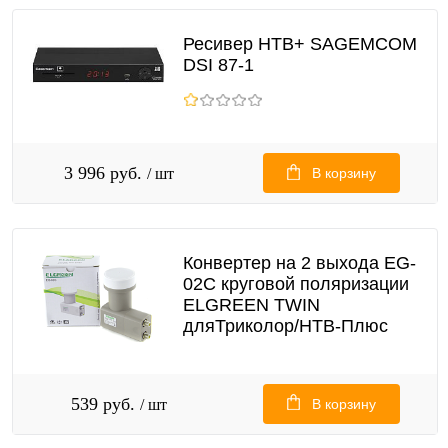
Ресивер НТВ+ SAGEMCOM
DSI 87-1
3 996 руб.
/ шт
В корзину
Конвертер на 2 выхода EG-
02C круговой поляризации
ELGREEN TWIN
дляТриколор/НТВ-Плюс
539 руб.
/ шт
В корзину