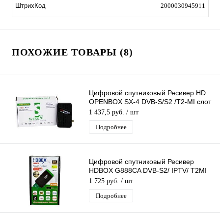
ШтрихКод
2000030945911
ПОХОЖИЕ ТОВАРЫ (8)
Цифровой спутниковый Ресивер HD
OPENBOX SX-4 DVB-S/S2 /T2-MI слот
для карты, USB поддержка 3G
1 437,5 руб.
/ шт
модема
Подробнее
Цифровой спутниковый Ресивер
HDBOX G888CA DVB-S2/ IPTV/ T2MI
слот для карты, поддержка 3G
1 725 руб.
/ шт
модема
Подробнее