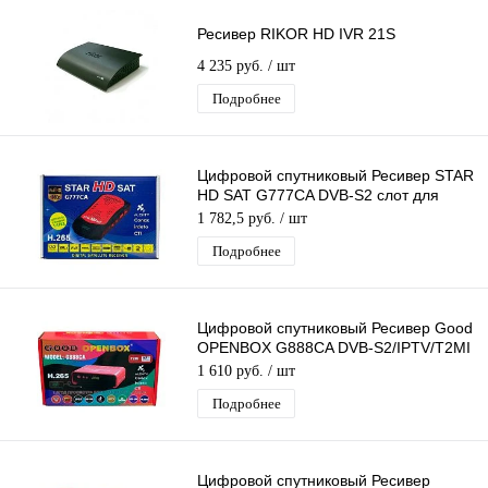
Ресивер RIKOR HD IVR 21S
4 235 руб.
/ шт
Подробнее
Цифровой спутниковый Ресивер STAR
HD SAT G777CA DVB-S2 слот для
карты, USB поддержка 3G модема
1 782,5 руб.
/ шт
Подробнее
Цифровой спутниковый Ресивер Good
OPENBOX G888CA DVB-S2/IPTV/T2MI
слот для карты,поддержка 3G модема
1 610 руб.
/ шт
Подробнее
Цифровой спутниковый Ресивер