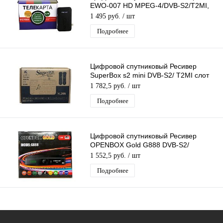
EWO-007 HD MPEG-4/DVB-S2/T2MI,
поддержка Conax, подходит для
1 495 руб.
/ шт
Телекарты
Подробнее
Цифровой спутниковый Ресивер
SuperBox s2 mini DVB-S2/ T2MI слот
для карты,поддержка 3G модема
1 782,5 руб.
/ шт
Подробнее
Цифровой спутниковый Ресивер
OPENBOX Gold G888 DVB-S2/
IPTV/T2MI слот для карты, поддержка
1 552,5 руб.
/ шт
3G модема
Подробнее