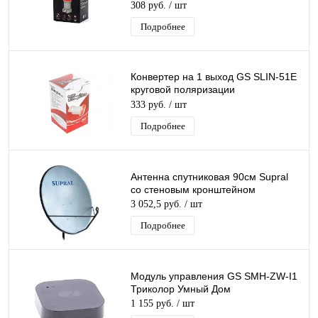
круговой поляризации
308 руб.
/ шт
Подробнее
Конвертер на 1 выход GS SLIN-51E
круговой поляризации
GeneralSatellite SINGL
333 руб.
/ шт
дляТриколор/НТВ-Плюс
Подробнее
Антенна спутниковая 90см Supral
со стеновым кронштейном
3 052,5 руб.
/ шт
Подробнее
Модуль управления GS SMH-ZW-I1
Триколор Умный Дом
1 155 руб.
/ шт