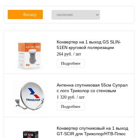
Фильтр
Конвертер на 1 выход GS SLIN-
51EN круговой поляризации
GeneralSatellite SINGL
264 руб.
/ шт
дляТриколор/НТВ-Плюс
Подробнее
Антенна спутниковая 55см Супрал
с лого Триколор со стеновым
кронштейном
1 320 руб.
/ шт
Подробнее
Конвертер спутниковый на 1 выход
GT-SCIR для Триколор/НТВ-Плюс