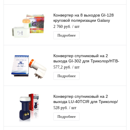
Конвертер на 8 выходов GI-128
круговой поляризации Galaxy
Innovations К+ 8 дляТриколор/НТВ-
2 760 руб.
/ шт
Плюс
Подробнее
Конвертер спутниковый на 2
выхода GI-302 для Триколор/НТВ-
Плюс круговой поляризации Galaxy
577,2 руб.
/ шт
Innovatio
Подробнее
Конвертер спутниковый на 2
выхода LU-40TCIR для Триколор/
НТВ-Плюс круговой поляризации
528 руб.
/ шт
Lumax
Подробнее