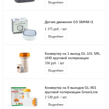
Подробнее
Датчик движения GS SMHM-I1
1 375 руб.
/ шт
Подробнее
Конвертер на 1 выход GL-101 SRL
UHD круговой поляризации
GreenLine SINGL дляТриколор/
330 руб.
/ шт
НТВ-Плюс
Подробнее
Конвертер на 8 выходов GL-801
круговой поляризации GreenLine
Octo К+ 8 для Триколор/НТВ-Плюс
2 530 руб.
/ шт
Подробнее