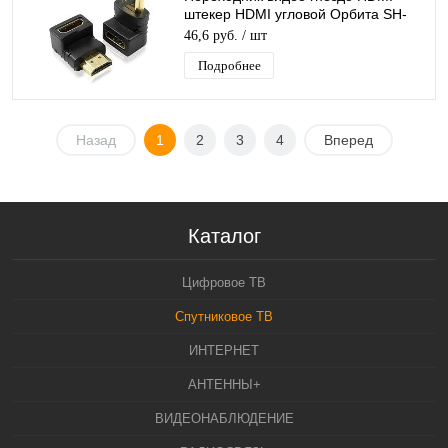
штекер HDMI угловой Орбита SH-
160/20/2000
46,6 руб.
/ шт
Подробнее
Назад
1
2
3
4
Вперед
Каталог
Цифровое ТВ
Спутниковое ТВ
ИНТЕРНЕТ
АНТЕННЫ+
ВИДЕОНАБЛЮДЕНИЕ