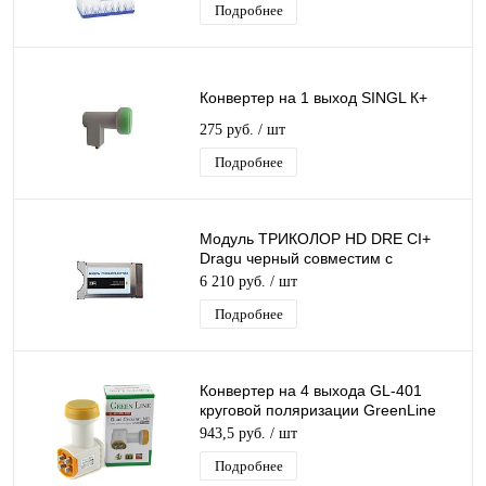
Подробнее
Конвертер на 1 выход SINGL К+
275 руб.
/ шт
Подробнее
Модуль ТРИКОЛОР HD DRE CI+
Dragu черный совместим с
картами: -2251ц -5382
6 210 руб.
/ шт
Подробнее
Конвертер на 4 выхода GL-401
круговой поляризации GreenLine
QUAD К+ 4 дляТриколор/НТВ-Плюс
943,5 руб.
/ шт
Подробнее