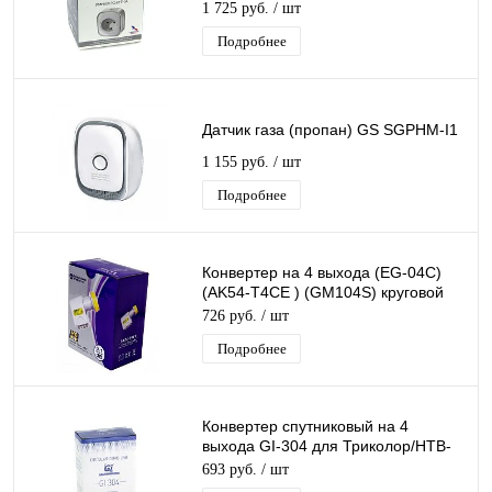
1 725 руб.
/ шт
Подробнее
Датчик газа (пропан) GS SGPHM-I1
1 155 руб.
/ шт
Подробнее
Конвертер на 4 выхода (EG-04C)
(AK54-T4CE ) (GM104S) круговой
поляризации QUAD дляТриколор/
726 руб.
/ шт
НТВ
Подробнее
Конвертер спутниковый на 4
выхода GI-304 для Триколор/НТВ-
Плюс круговой поляризации Galaxy
693 руб.
/ шт
Innovatio