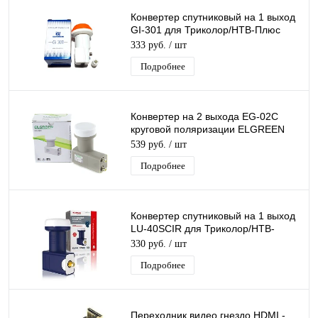
Конвертер спутниковый на 1 выход
GI-301 для Триколор/НТВ-Плюс
круговой поляризации Galaxy
333 руб.
/ шт
Innovation
Подробнее
Конвертер на 2 выхода EG-02C
круговой поляризации ELGREEN
TWIN дляТриколор/НТВ-Плюс
539 руб.
/ шт
Подробнее
Конвертер спутниковый на 1 выход
LU-40SCIR для Триколор/НТВ-
Плюс круговой поляризации Lumax
330 руб.
/ шт
Подробнее
Переходник видео гнездо HDMI -