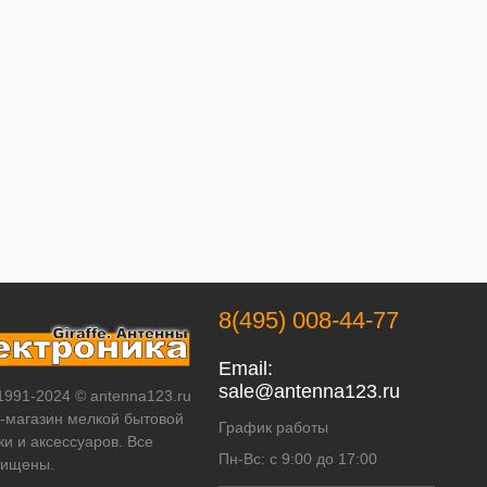
8(495) 008-44-77
Email:
sale@antenna123.ru
 1991-2024 © antenna123.ru
т-магазин мелкой бытовой
График работы
ки и аксессуаров. Все
Пн-Вс: с 9:00 до 17:00
щищены.