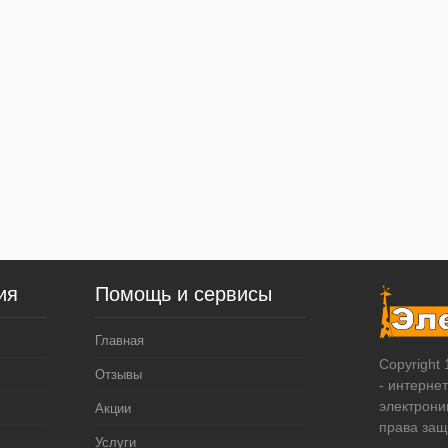
ия
Помощь и сервисы
Главная
Copyright
Отзывы
- интерне
электрони
Акции
права за
Услуги