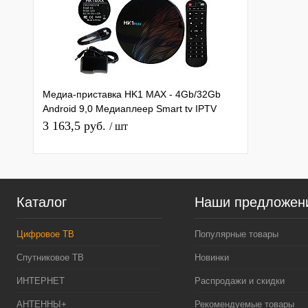
Медиа-приставка HK1 MAX - 4Gb/32Gb
Android 9,0 Медиаплеер Smart tv IPTV
OTT приставка 4K HD H.265
3 163,5 руб.
/ шт
Каталог
Наши предложен
Цифровое ТВ
Популярные товары
Спутниковое ТВ
Новинки
ИНТЕРНЕТ
Распродажи и скидки
АНТЕННЫ+
Рекомендуемые товары