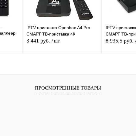
 -
IPTV приставка Openbox А4 Pro
IPTV приставка
иаплеер
СМАРТ ТВ-приставка 4К
СМАРТ ТВ-прис
K WiFi
3 441 руб.
8 935,5 руб.
/ шт
я
В корзину
равнению
Купить в 1 клик
К сравнению
Купить в 1 
ПРОСМОТРЕННЫЕ ТОВАРЫ
 заказ
В избранное
В наличии
В избранное