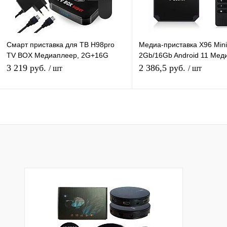
Смарт приставка для ТВ H98pro
Медиа-приставка X96 Mini
TV BOX Медиаплеер, 2G+16G
2Gb/16Gb Android 11 Мед
Android-приставка цифровая для
Smart tv IPTV приставка 4
3 219 руб.
2 386,5 руб.
/ шт
/ шт
телевизора
В корзину
Подписатьс
Купить в 1 клик
К сравнению
Купить в 1 клик
К с
В избранное
В наличии
В избранное
Под