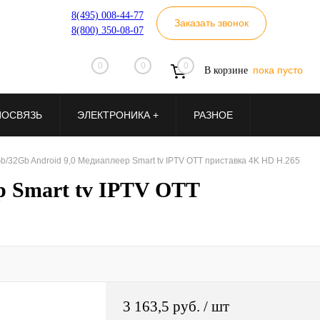
8(495) 008-44-77
Заказать звонок
8(800) 350-08-07
0
0
0
пока пусто
В корзине
ИОСВЯЗЬ
ЭЛЕКТРОНИКА +
РАЗНОЕ
/32Gb Android 9,0 Медиаплеер Smart tv IPTV OTT приставка 4K HD H.265
р Smart tv IPTV OTT
3 163,5 руб.
/ шт