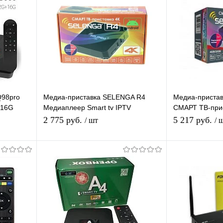
Q98pro
Медиа-приставка SELENGA R4
Медиа-приста
+16G
Медиаплеер Smart tv IPTV
СМАРТ ТВ-прис
вая для
приставка 4K
4/32 Gb, муль
2 775 руб.
5 217 руб.
/ шт
/ 
развлече
Подписаться
равнению
Купить в 1 клик
К сравнению
Купить в 1 
аличии
В избранное
Под заказ
В избранное