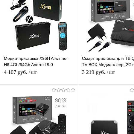
Медиа-приставка X96H Allwinner
Смарт приставка для ТВ 
H6 4Gb/64Gb Android 9,0
TV BOX Медиаплеер, 2G
Медиаплеер Smart tv IPTV
Android-приставка цифро
4 107 руб.
3 219 руб.
/ шт
/ шт
приставка 4K H.265
телевизора
Подписаться
В корзину
Купить в 1 клик
К сравнению
Купить в 1 клик
К с
В избранное
Под заказ
В избранное
В н