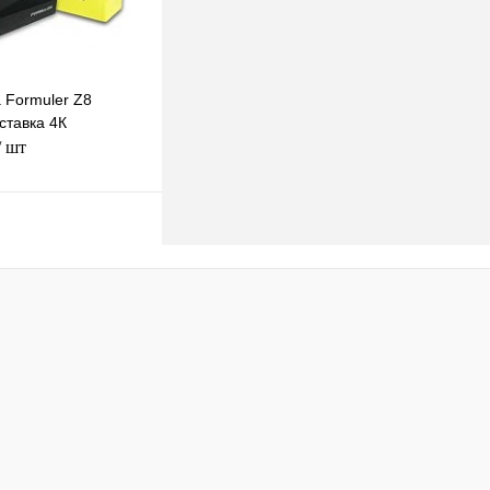
 Formuler Z8
тавка 4К
/ шт
В корзину
клик
К сравнению
В наличии