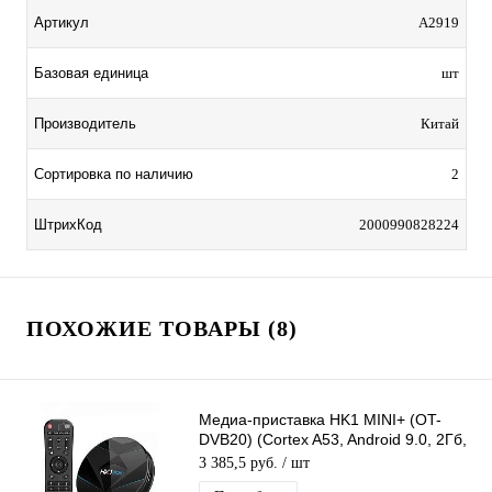
Артикул
A2919
Базовая единица
шт
Производитель
Китай
Сортировка по наличию
2
ШтрихКод
2000990828224
ПОХОЖИЕ ТОВАРЫ (8)
Медиа-приставка HK1 MINI+ (OT-
DVB20) (Cortex A53, Android 9.0, 2Гб,
Flash 16ГБ, Wi-Fi) Smart tv
3 385,5 руб.
/ шт