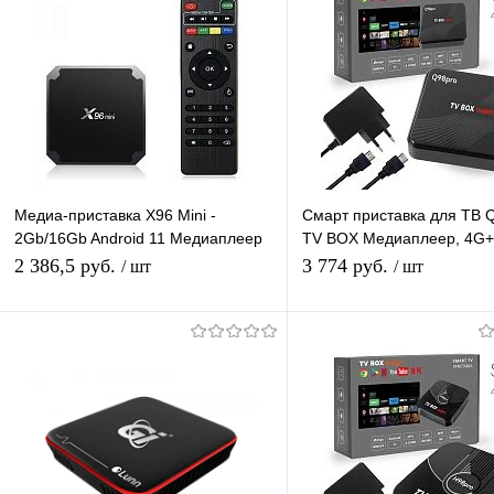
Медиа-приставка X96 Mini -
Смарт приставка для ТВ 
2Gb/16Gb Android 11 Медиаплеер
TV BOX Медиаплеер, 4G
Smart tv IPTV приставка 4K WiFi
Android-приставка цифро
2 386,5 руб.
3 774 руб.
/ шт
/ шт
телевизора
Подписаться
В корзину
Купить в 1 клик
К сравнению
Купить в 1 клик
К с
В избранное
Под заказ
В избранное
В н