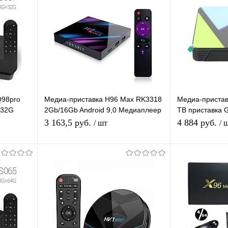
Q98pro
Медиа-приставка H96 Max RK3318
Медиа-пристав
+32G
2Gb/16Gb Android 9,0 Медиаплеер
ТВ приставка 
вая для
Smart tv IPTV приставка 4K H.265
4/32
3 163,5 руб.
4 884 руб.
/ шт
/ 
В корзину
равнению
Купить в 1 клик
К сравнению
Купить в 1 
аличии
В избранное
В наличии
В избранное