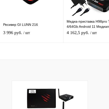
Медиа-приставка H98pro 
Ресивер GI LUNN 216
4/64Gb Android 11 Медиа
Smart tv IPTV OTT приста
3 996 руб.
4 162,5 руб.
/ шт
/ шт
HD
В корзину
Подписатьс
Купить в 1 клик
К сравнению
Купить в 1 клик
К с
В избранное
В наличии
В избранное
Под