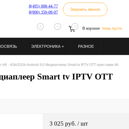
8(495) 008-44-77
Заказать звонок
8(800) 350-08-07
0
0
0
пока пусто
В корзине
ИОСВЯЗЬ
ЭЛЕКТРОНИКА +
РАЗНОЕ
r H6 - 4Gb/32Gb Android 9,0 Медиаплеер Smart tv IPTV OTT приставка 4K
едиаплеер Smart tv IPTV OTT
3 025 руб.
/ шт