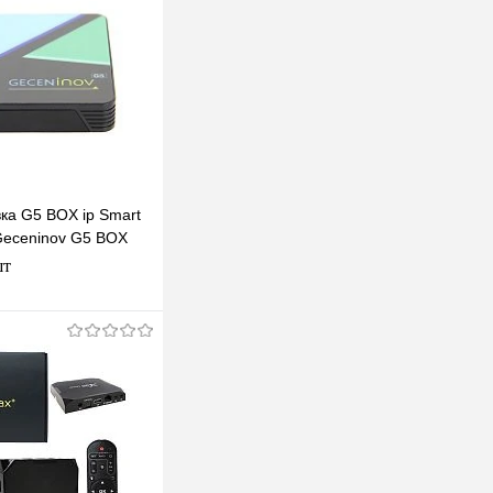
ка G5 BOX ip Smart
Geceninov G5 BOX
шт
В корзину
клик
К сравнению
В наличии