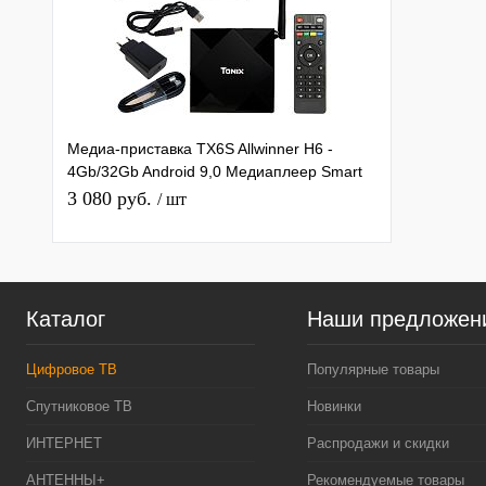
Медиа-приставка TX6S Allwinner H6 -
4Gb/32Gb Android 9,0 Медиаплеер Smart
tv IPTV OTT приставка 4K
3 080 руб.
/ шт
Каталог
Наши предложен
Цифровое ТВ
Популярные товары
Спутниковое ТВ
Новинки
ИНТЕРНЕТ
Распродажи и скидки
АНТЕННЫ+
Рекомендуемые товары