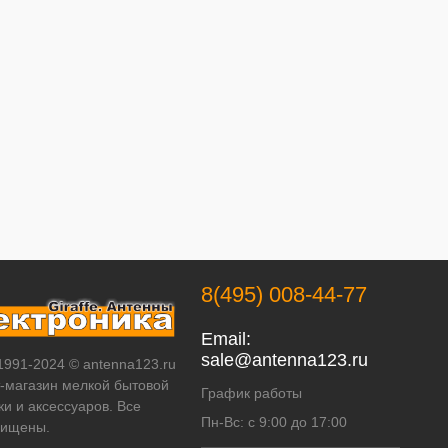
8(495) 008-44-77
Email:
sale@antenna123.ru
 1991-2024 © antenna123.ru
т-магазин мелкой бытовой
График работы
ки и аксессуаров. Все
Пн-Вс: с 9:00 до 17:00
щищены.