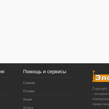
ия
Помощь и сервисы
Главная
Copyright
Отзывы
- интерне
электрони
Акции
права за
Услуги