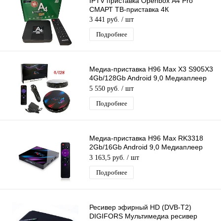
IPTV приставка Openbox А4 Pro
СМАРТ ТВ-приставка 4К
3 441 руб.
/ шт
Подробнее
Медиа-приставка H96 Max X3 S905X3
4Gb/128Gb Android 9,0 Медиаплеер
Smart tv IPTV приставка 4K H.265
5 550 руб.
/ шт
Подробнее
Медиа-приставка H96 Max RK3318
2Gb/16Gb Android 9,0 Медиаплеер
Smart tv IPTV приставка 4K H.265
3 163,5 руб.
/ шт
Подробнее
Ресивер эфирный HD (DVB-T2)
DIGIFORS Мультимедиа ресивер