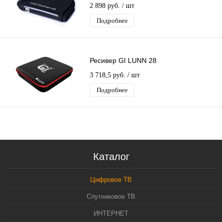
DIGIFORS SMART200 Android+DVBТ2
2 898 руб.
/ шт
Подробнее
Ресивер GI LUNN 28
3 718,5 руб.
/ шт
Подробнее
Каталог
Цифровое ТВ
Спутниковое ТВ
ИНТЕРНЕТ