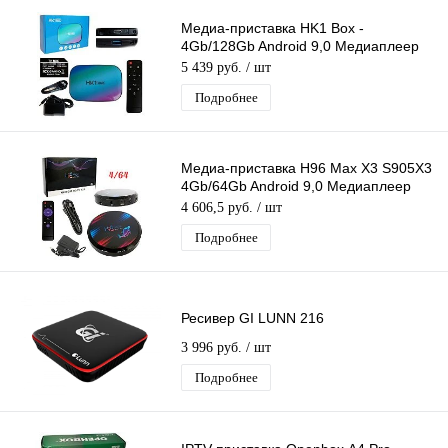
Медиа-приставка HK1 Box -
4Gb/128Gb Android 9,0 Медиаплеер
Smart tv IPTV OTT приставка 4K HD
5 439 руб.
/ шт
H.265
Подробнее
Медиа-приставка H96 Max X3 S905X3
4Gb/64Gb Android 9,0 Медиаплеер
Smart tv IPTV приставка 4K H.265
4 606,5 руб.
/ шт
Подробнее
Ресивер GI LUNN 216
3 996 руб.
/ шт
Подробнее