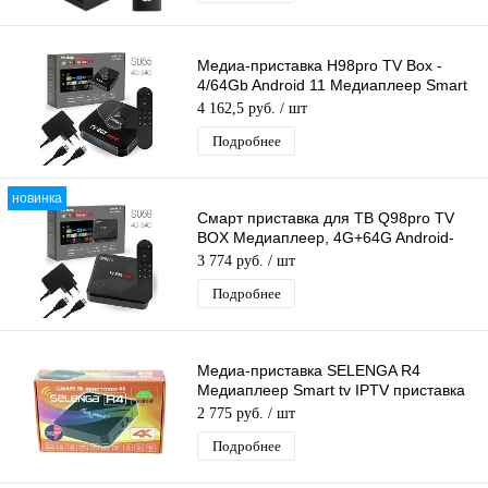
Медиа-приставка H98pro TV Box -
4/64Gb Android 11 Медиаплеер Smart
tv IPTV OTT приставка 4K HD
4 162,5 руб.
/ шт
Подробнее
новинка
Смарт приставка для ТВ Q98pro TV
BOX Медиаплеер, 4G+64G Android-
приставка цифровая для телевизора
3 774 руб.
/ шт
Подробнее
Медиа-приставка SELENGA R4
Медиаплеер Smart tv IPTV приставка
4K
2 775 руб.
/ шт
Подробнее