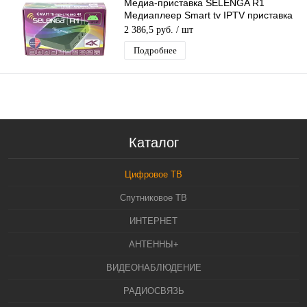
Медиа-приставка SELENGA R1
Медиаплеер Smart tv IPTV приставка
4K
2 386,5 руб.
/ шт
Подробнее
Каталог
Цифровое ТВ
Спутниковое ТВ
ИНТЕРНЕТ
АНТЕННЫ+
ВИДЕОНАБЛЮДЕНИЕ
РАДИОСВЯЗЬ