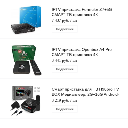
IPTV приставка Formuler Z7+5G
СМАРТ ТВ-приставка 4К
7 437 руб.
/ шт
Подробнее
IPTV приставка Openbox А4 Pro
СМАРТ ТВ-приставка 4К
3 441 руб.
/ шт
Подробнее
Смарт приставка для ТВ H98pro TV
BOX Медиаплеер, 2G+16G Android-
приставка цифровая для телевизора
3 219 руб.
/ шт
Подробнее