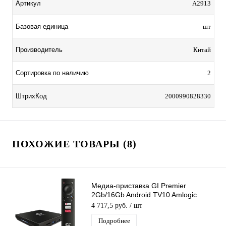
Артикул
A2913
Базовая единица
шт
Производитель
Китай
Сортировка по наличию
2
ШтрихКод
2000990828330
ПОХОЖИЕ ТОВАРЫ (8)
Медиа-приставка GI Premier
2Gb/16Gb Android TV10 Amlogic
S905X4 Медиаплеер SmartTV IPTV
4 717,5 руб.
/ шт
OTT 4K H.265
Подробнее