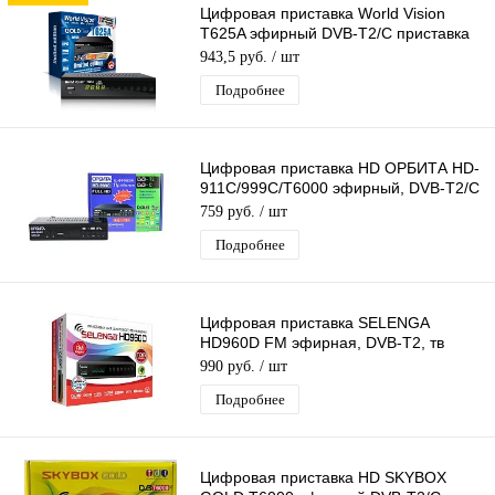
Цифровая приставка World Vision
T625A эфирный DVB-T2/C приставка
бесплатное тв TV-тюнер медиаплеер
943,5 руб.
/ шт
Подробнее
Цифровая приставка HD ОРБИТА HD-
911C/999С/T6000 эфирный, DVB-T2/C
тв приставка, тв тюнер медиаплеер
759 руб.
/ шт
Подробнее
Цифровая приставка SELENGA
HD960D FM эфирная, DVB-T2, тв
бесплатно, тюнер, ресивер, приемник
990 руб.
/ шт
Подробнее
Цифровая приставка HD SKYBOX