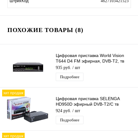
ШтрихКод
4627103421523
ПОХОЖИЕ ТОВАРЫ (8)
Цифровая приставка World Vision
T644 D4 FM эфирная, DVB-T2, тв
бесплатно, тюнер, ресивер, приемник
935 руб.
/ шт
Подробнее
хит продаж
Цифровая приставка SELENGA
HD950D эфирный DVB-T2/C тв
ресивер, тюнер бесплатного IPTV,
924 руб.
/ шт
медиаплеер
Подробнее
хит продаж