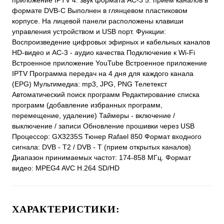
приложение IPTV 4. звук формата АС-3 5. прием каналов в
формате DVB-C Выполнен в глянцевом пластиковом
корпусе. На лицевой панели расположены клавиши
управления устройством и USB порт. Функции:
Воспроизведение цифровых эфирных и кабельных каналов
HD-видео и АС-3 - аудио качества Подключение к Wi-Fi
Встроенное приложение YouTube Встроенное приложение
IPTV Программа передач на 4 дня для каждого канала
(EPG) Мультимедиа: mp3, JPG, PNG Телетекст
Автоматический поиск программ Редактирование списка
программ (добавление избранных программ,
перемещение, удаление) Таймеры - включение /
выключение / записи Обновление прошивки через USB
Процессор: GX3235S Тюнер Rafael 850 Формат входного
сигнала: DVB - T2 / DVB - T (прием открытых каналов)
Диапазон принимаемых частот: 174-858 МГц. Формат
видео: MPEG4 AVC H.264 SD/HD
ХАРАКТЕРИСТИКИ: