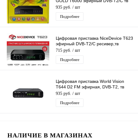
GOLD T6000 эфирный DVB-T2/C тв
приставка бесплатное тв тюнер
935 руб.
/ шт
медиаплеер
Подробнее
Цифровая приставка NiceDevice T623
эфирный DVB-T2/C ресивер,тв
приставка для бесплатного тв тюнер
715 руб.
/ шт
Подробнее
Цифровая приставка World Vision
T644 D2 FM эфирная, DVB-T2, тв
бесплатно, тюнер, ресивер, приемник
935 руб.
/ шт
Подробнее
НАЛИЧИЕ В МАГАЗИНАХ