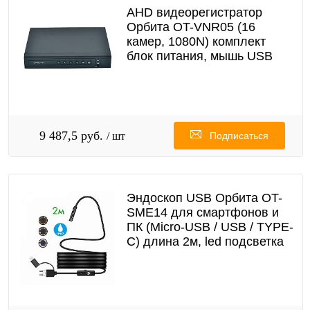
AHD видеорегистратор
Орбита OT-VNR05 (16
камер, 1080N) комплект
блок питания, мышь USB
9 487,5 руб.
/ шт
Подписаться
Эндоскоп USB Орбита OT-
SME14 для смартфонов и
ПК (Micrо-USB / USB / TYPE-
C) длина 2м, led подсветка