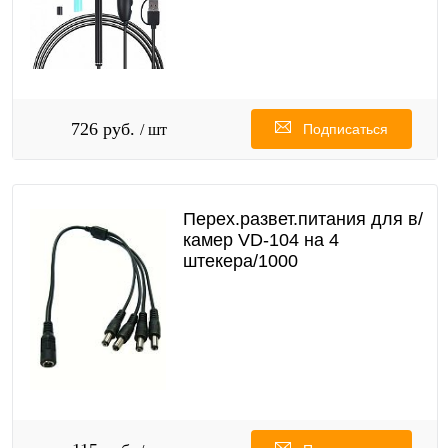
726 руб.
/ шт
Подписаться
Перех.развет.питания для в/
камер VD-104 на 4
штекера/1000