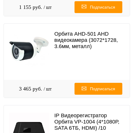
1 155 руб.
/ шт
Подписаться
Орбита AHD-501 AHD
видеокамера (3072*1728,
3.6мм, металл)
3 465 руб.
/ шт
Подписаться
IP Видеорегистратор
Орбита VР-1004 (4*1080Р,
SATA 6ТБ, HDMI) /10