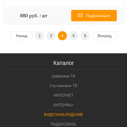
880 руб.
/ шт
Подписаться
Назад
1
3
4
5
9
Вперед
Каталог
Цифровое ТВ
Спутниковое ТВ
ИНТЕРНЕТ
АНТЕННЫ+
ВИДЕОНАБЛЮДЕНИЕ
РАДИОСВЯЗЬ