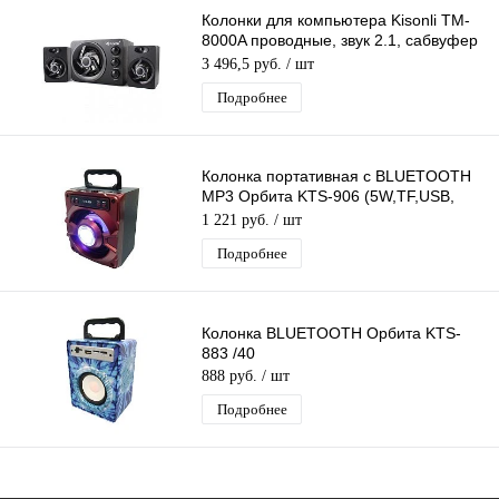
Колонки для компьютера Kisonli TM-
8000A проводные, звук 2.1, сабвуфер
+ 2 колонки, питание по USB
3 496,5 руб.
/ шт
Подробнее
Колонка портативная с BLUETOOTH
MP3 Орбита KTS-906 (5W,TF,USB,
FM, аккум. встр)/50
1 221 руб.
/ шт
Подробнее
Колонка BLUETOOTH Орбита KTS-
883 /40
888 руб.
/ шт
Подробнее