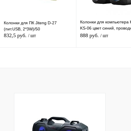
Колонки для компьютера K
Колонки для ПК Jiteng D-27
KS-06 цвет синий, прово
(пит.USB, 2*3W)/50
2.0), стерео
832,5 руб.
888 руб.
/ шт
/ шт
Подписаться
Подписатьс
Купить в 1 клик
К сравнению
Купить в 1 клик
К с
В избранное
Под заказ
В избранное
Под