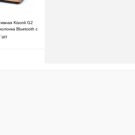
ивная Kisonli G2
олонка Bluetooth с
B, TF-карты, FM-
/ шт
В корзину
клик
К сравнению
В наличии