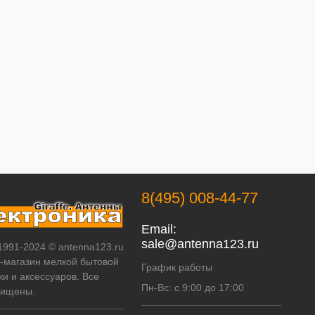
8(495) 008-44-77
Email:
sale@antenna123.ru
 1991-2024 © antenna123.ru
т-магазин мелкой бытовой
График работы
ки и аксессуаров. Все
Пн-Вс: с 9:00 до 17:00
щищены.