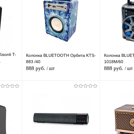
sonli T-
Колонка BLUETOOTH Орбита KTS-
Колонка BLUE
,
883 /40
1018M/60
рео
888 руб.
888 руб.
/ шт
/ шт
В корзину
равнению
Купить в 1 клик
К сравнению
Купить в 1 
аличии
В избранное
В наличии
В избранное