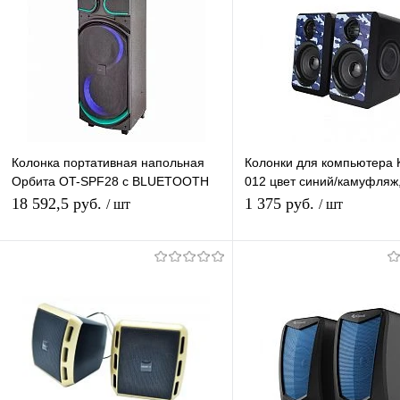
Колонка портативная напольная
Колонки для компьютера Ki
Орбита OT-SPF28 с BLUETOOTH
012 цвет синий/камуфляж
(TF, AUX, USB, FM)
проводные (USB 2.0), сте
18 592,5 руб.
1 375 руб.
/ шт
/ шт
В корзину
В корзину
Купить в 1 клик
К сравнению
Купить в 1 клик
К с
В избранное
В наличии
В избранное
В н