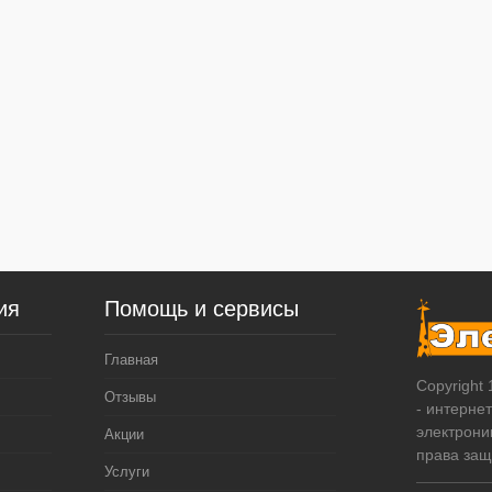
ия
Помощь и сервисы
Главная
Copyright
Отзывы
- интерне
электрони
Акции
права за
Услуги