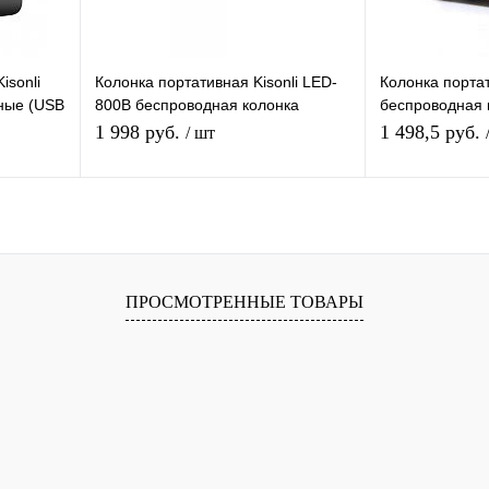
isonli
Колонка портативная Kisonli LED-
Колонка портат
дные (USB
800B беспроводная колонка
беспроводная к
Bluetooth с поддержкой USB, TF-
поддержкой US
1 998 руб.
1 498,5 руб.
/ шт
карты,радио
радио
я
Подписаться
равнению
Купить в 1 клик
К сравнению
Купить в 1 
ПРОСМОТРЕННЫЕ ТОВАРЫ
 заказ
В избранное
Под заказ
В избранное