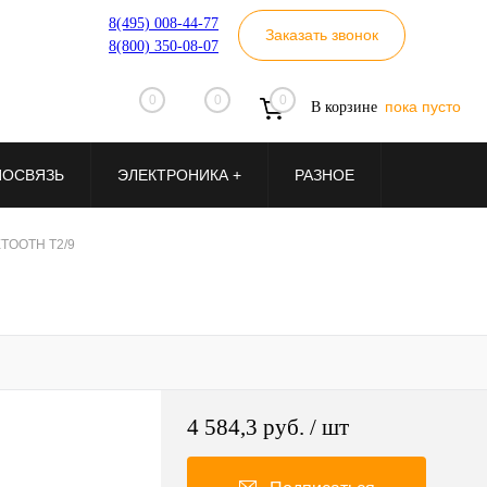
8(495) 008-44-77
Заказать звонок
8(800) 350-08-07
0
0
0
пока пусто
В корзине
ИОСВЯЗЬ
ЭЛЕКТРОНИКА +
РАЗНОЕ
ETOOTH T2/9
4 584,3 руб.
/ шт