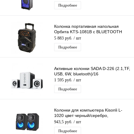
Подробнее
Колонка портативная напольная
Орбита KTS-1081B с BLUETOOTH
(TF, USB, FM) 25Вт
5 883 руб.
/ шт
Подробнее
Активные колонки SADA D-226 (2.1,TF,
USB, 6W, bluetooth)/16
1 595 руб.
/ шт
Подробнее
Колонки для компьютера Kisonli L-
1020 цвет черный/серебро,
проводные (USB 2.0), стерео
943,5 руб.
/ шт
Подробнее