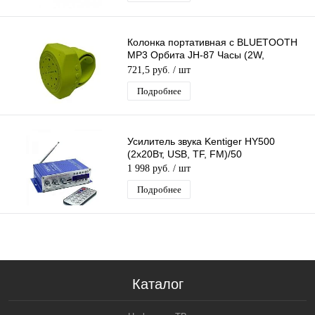
Колонка портативная с BLUETOOTH
MP3 Орбита JH-87 Часы (2W,
bluetooth, аккум)/50/100
721,5 руб.
/ шт
Подробнее
Усилитель звука Kentiger HY500
(2х20Вт, USB, TF, FM)/50
1 998 руб.
/ шт
Подробнее
Каталог