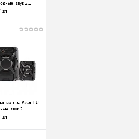
дные, звук 2.1,
олонки, питание по
/ шт
В корзину
клик
К сравнению
В наличии
мпьютера Kisonli U-
ые, звук 2.1,
олонки, питание по
/ шт