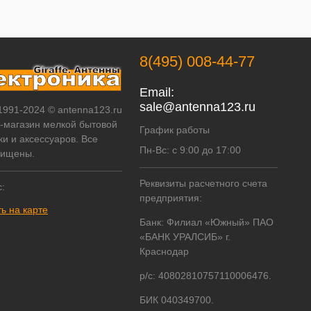
8(495) 008-44-77
Email:
sale@antenna123.ru
 1991-2024 © antenna123.ru
т-магазин мелкой бытовой
График работы
ки и аксессуаров. Все
Пн-Вс: с 9:00 до 17:00
щищены.
Реквизиты расчетного счета
:
предприятия:
ь на карте
Банк: Филиал «Южный» ПАО
«БАНК УРАЛСИБ» г.
Краснодар
р/с: 40802810757110006476.
БИК 040349700.