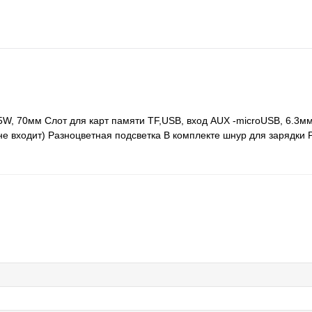
 5W, 70мм Слот для карт памяти TF,USB, вход AUX -microUSB, 6.3м
е входит) Разноцветная подсветка В комплекте шнур для зарядки Р