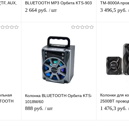
TF, AUX,
BLUETOOTH MP3 Орбита KTS-903
TM-8000A прово
(10W,TF,USB, FM,bluetooth, аккум.
сабвуфер + 2 к
2 664 руб.
3 496,5 руб.
/ шт
встр)/20
USB
Подписаться
равнению
Купить в 1 клик
К сравнению
Купить в 1 
аличии
В избранное
Под заказ
В избранное
ольная
Колонки для ко
Колонка BLUETOOTH Орбита KTS-
ETOOTH
2500BT проводн
1018M/60
сабвуфер + 2 к
888 руб.
1 476,3 руб.
/ шт
USB