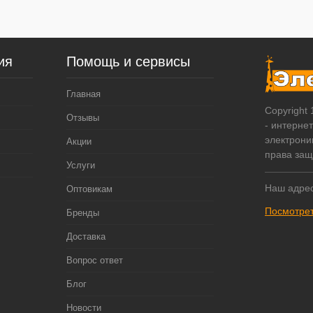
ия
Помощь и сервисы
Главная
Copyright
Отзывы
- интерне
электрони
Акции
права за
Услуги
Наш адрес
Оптовикам
Посмотрет
Бренды
Доставка
Вопрос ответ
Блог
Новости