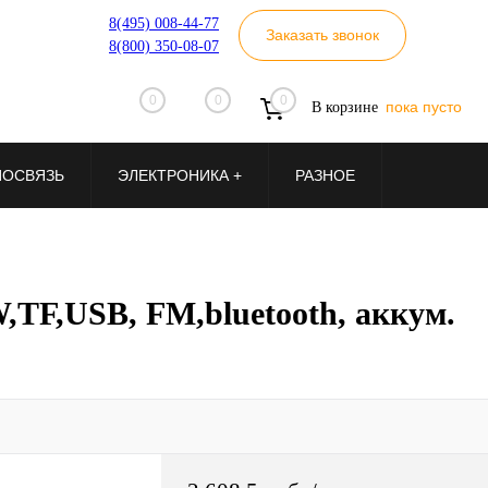
8(495) 008-44-77
Заказать звонок
8(800) 350-08-07
0
0
0
пока пусто
В корзине
ИОСВЯЗЬ
ЭЛЕКТРОНИКА +
РАЗНОЕ
F,USB, FM,bluetooth, аккум.