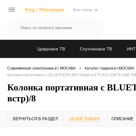
Вход
Регистрация
Ваш город:
Цифровое ТВ
Спутниковое ТВ
ИНТ
•
Современная электроника в г. МОСКВА
Каталог товаров в г.МОСКВА
Колонка портативная с BLUETOOTH MP3 Орбита KTS-822 (5W,TF,USB, FM,bl
Колонка портативная с BLUET
встр)/8
ВЕРНУТЬСЯ В РАЗДЕЛ
ОБЗОР ТОВАРА
ОПИСАНИЕ