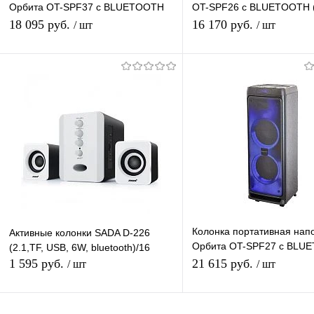
Орбита OT-SPF37 с BLUETOOTH
OT-SPF26 с BLUETOOTH (
(TF, USB, FM, AUX)
USB, FM)
18 095 руб.
16 170 руб.
/ шт
/ шт
В корзину
В корзину
Купить в 1 клик
К сравнению
Купить в 1 клик
К с
В избранное
В наличии
В избранное
В н
Колонка портативная нап
Активные колонки SADA D-226
Орбита OT-SPF27 с BLU
(2.1,TF, USB, 6W, bluetooth)/16
(TF, AUX, USB, FM)
1 595 руб.
21 615 руб.
/ шт
/ шт