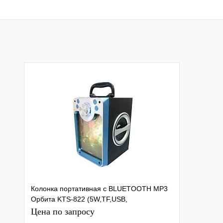
В корзину
Подписатьс
Купить в 1 клик
К сравнению
Купить в 1 клик
К с
В избранное
В наличии
В избранное
Под
Колонка портативная с BLUETOOTH MP3
Орбита KTS-822 (5W,TF,USB,
FM,bluetooth, аккум. встр)/8
Цена по запросу