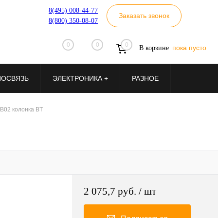
8(495) 008-44-77
Заказать звонок
8(800) 350-08-07
0
0
0
пока пусто
В корзине
ИОСВЯЗЬ
ЭЛЕКТРОНИКА +
РАЗНОЕ
B02 колонка BT
2 075,7 руб.
/ шт