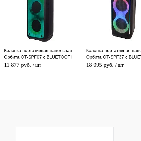
В избранное
Под заказ
В избранное
Под
Колонка портативная напольная
Колонка портативная нап
Орбита OT-SPF07 с BLUETOOTH
Орбита OT-SPF37 с BLU
(TF, USB, FM)
(TF, USB, FM, AUX)
11 877 руб.
18 095 руб.
/ шт
/ шт
Подписаться
Подписатьс
Купить в 1 клик
К сравнению
Купить в 1 клик
К с
В избранное
Под заказ
В избранное
Под