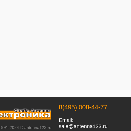
8(495) 008-44-77
Email:
sale@antenna123.ru
 1991-2024 © antenna123.ru