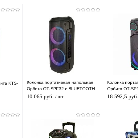
Колонка портативная напольная
Колонка порта
ита KTS-
Орбита OT-SPF32 с BLUETOOTH
Орбита OT-SP
(TF, AUX, USB, FM)
(TF, AUX, USB,
10 065 руб.
18 592,5 руб
/ шт
я
Подписаться
равнению
Купить в 1 клик
К сравнению
Купить в 1 