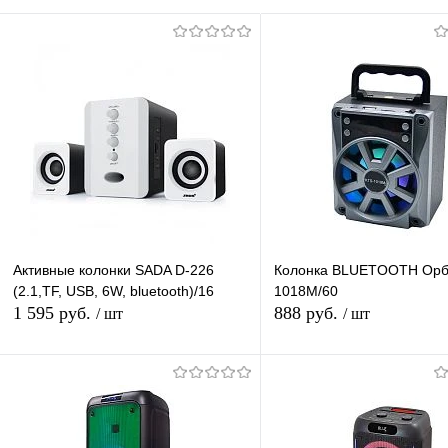
Активные колонки SADA D-226
Колонка BLUETOOTH Орб
(2.1,TF, USB, 6W, bluetooth)/16
1018M/60
1 595 руб.
888 руб.
/ шт
/ шт
Подписаться
Подписатьс
Купить в 1 клик
К сравнению
Купить в 1 клик
К с