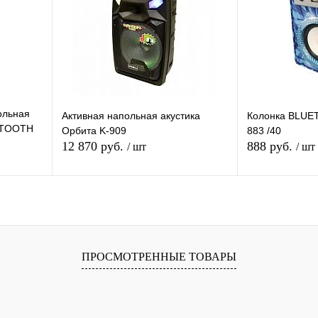
 заказ
В избранное
Под заказ
В избранное
ольная
Активная напольная акустика
Колонка BLUE
ETOOTH
Орбита K-909
883 /40
12 870 руб.
888 руб.
/ шт
/ шт
я
В корзину
П
равнению
Купить в 1 клик
К сравнению
Купить в 1 
ПРОСМОТРЕННЫЕ ТОВАРЫ
 заказ
В избранное
В наличии
В избранное