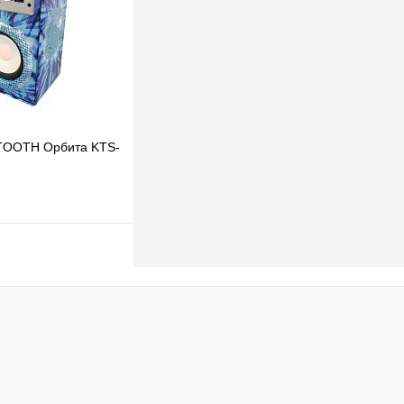
В наличии
TOOTH Орбита KTS-
одписаться
клик
К сравнению
Под заказ