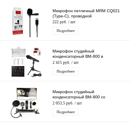
Микрофон петличный MRM CQ021
(Type-C), проводной
222 руб.
/ шт
Подробнее
Микрофон студийный
конденсаторный BM-800 в
Алюминиевом кейсе,со звуковой
2 415 руб.
/ шт
картой V8,комплектация MF58
Подробнее
Микрофон студийный
конденсаторный BM-800 со
встроенной звуковой картой и
2 053,5 руб.
/ шт
пантографом (компл. MF54)
Подробнее