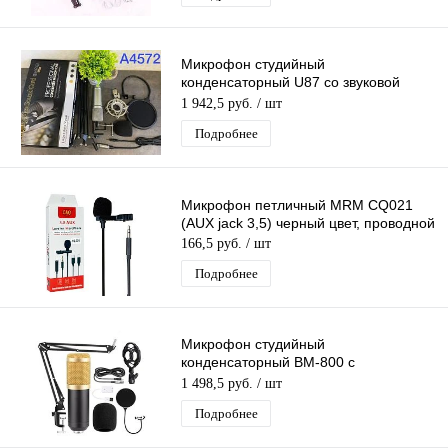
Микрофон студийный
конденсаторный U87 со звуковой
картой (MF57)
1 942,5 руб.
/ шт
Подробнее
Микрофон петличный MRM CQ021
(AUX jack 3,5) черный цвет, проводной
166,5 руб.
/ шт
Подробнее
Микрофон студийный
конденсаторный BM-800 с
настольным кронштейном (MF53)
1 498,5 руб.
/ шт
Подробнее