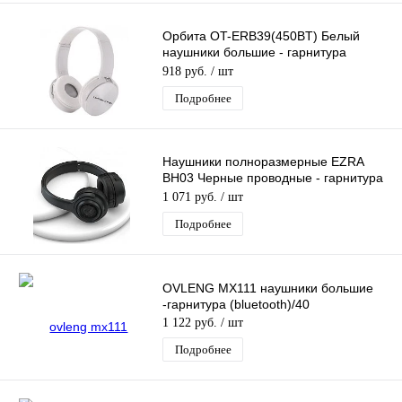
Орбита OT-ERB39(450BT) Белый
наушники большие - гарнитура
(bluetooth,FM,TF)
918 руб.
/ шт
Подробнее
Наушники полноразмерные EZRA
BH03 Черные проводные - гарнитура
(микрофон, кабель 1,2м, 3,5мм)
1 071 руб.
/ шт
Подробнее
OVLENG MX111 наушники большие
-гарнитура (bluetooth)/40
1 122 руб.
/ шт
Подробнее