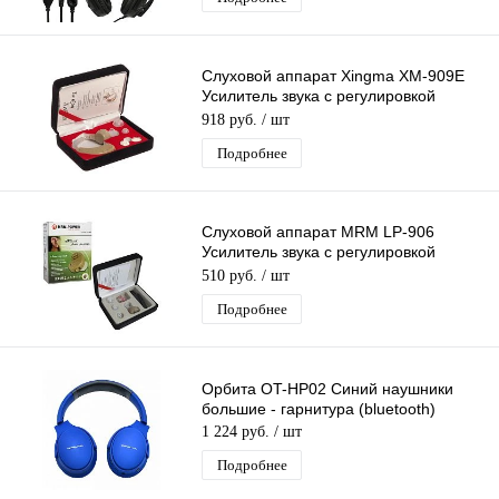
Слуховой аппарат Xingma XM-909E
Усилитель звука с регулировкой
громкости, для пожилых людей
918 руб.
/ шт
Подробнее
Слуховой аппарат MRM LP-906
Усилитель звука с регулировкой
громкости, для пожилых людей
510 руб.
/ шт
Подробнее
Орбита OT-HP02 Синий наушники
большие - гарнитура (bluetooth)
1 224 руб.
/ шт
Подробнее