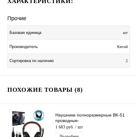
ХАРАКТЕРИСТИКИ:
Прочие
Базовая единица
шт
Производитель
Китай
Сортировка по наличию
2
ПОХОЖИЕ ТОВАРЫ (8)
Наушники полноразмерные BK-51
проводные-
гарнитура(микрофон,кабель
1 683 руб.
/ шт
2.1м,штекер AUX,USB) черно-красные
Подробнее