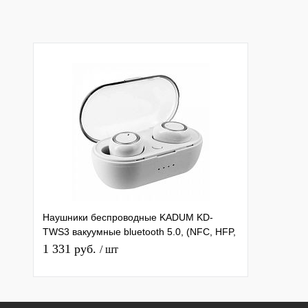
В избранное
В наличии
В избранное
Под
Наушники беспроводные KADUM KD-
TWS3 вакуумные bluetooth 5.0, (NFC, HFP,
HSP, A2DP)
1 331 руб.
/ шт