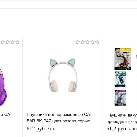
ые CAT
Наушники полноразмерные CAT
Наушники вак
EAR BK-P47 цвет розово-серые,
проводные, че
а
беспроводные (bluetooth, FM, TF,
612 руб.
61,2 руб.
/ шт
/ ш
AUX)