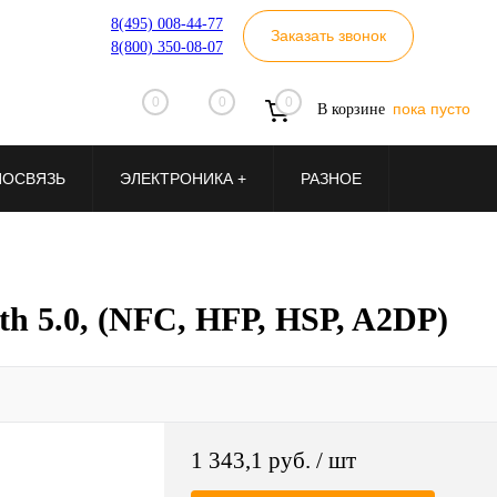
8(495) 008-44-77
Заказать звонок
8(800) 350-08-07
0
0
0
пока пусто
В корзине
ИОСВЯЗЬ
ЭЛЕКТРОНИКА +
РАЗНОЕ
5.0, (NFC, HFP, HSP, A2DP)
1 343,1 руб.
/ шт