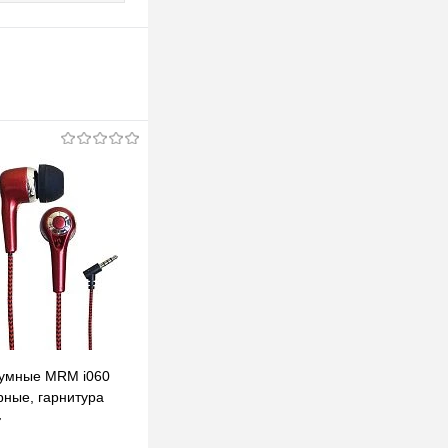
уумные MRM i060
рные, гарнитура
т