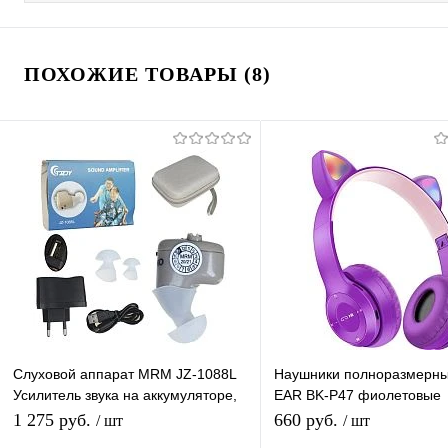
ПОХОЖИЕ ТОВАРЫ (8)
Слуховой аппарат MRM JZ-1088L
Наушники полноразмерн
Усилитель звука на аккумуляторе,
EAR BK-P47 фиолетовые
регулировкой громкости, для
беспроводные - гарнитур
1 275 руб.
660 руб.
/ шт
/ шт
пожилых
(bluetooth, FM, TF, AUX)