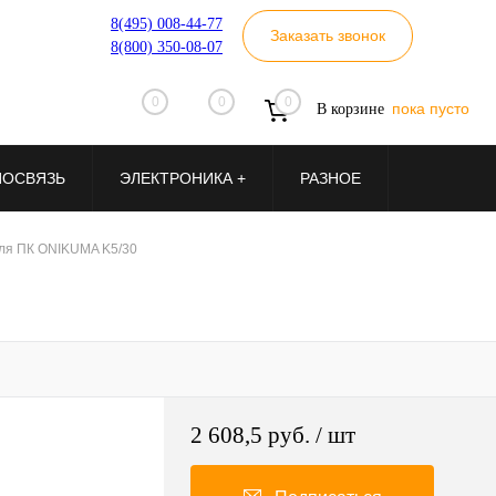
8(495) 008-44-77
Заказать звонок
8(800) 350-08-07
0
0
0
пока пусто
В корзине
ИОСВЯЗЬ
ЭЛЕКТРОНИКА +
РАЗНОЕ
ля ПК ONIKUMA K5/30
2 608,5 руб.
/ шт