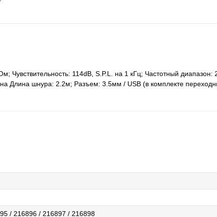
; Чувствительность: 114dB, S.P.L. на 1 кГц; Частотный диапазон: 2
а Длина шнура: 2.2м; Разъем: 3.5мм / USB (в комплекте переходн
95 / 216896 / 216897 / 216898