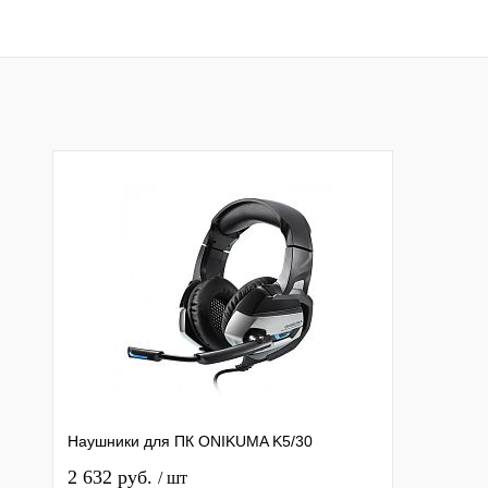
В корзину
Подписатьс
Купить в 1 клик
К сравнению
Купить в 1 клик
К с
В избранное
В наличии
В избранное
Под
Наушники для ПК ONIKUMA K5/30
2 632 руб.
/ шт