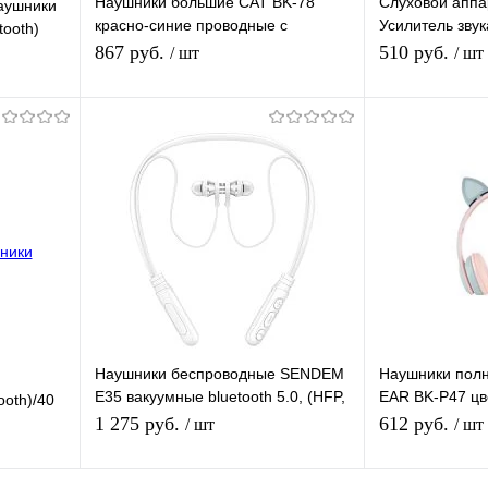
Наушники большие CAT BK-78
Слуховой апп
аушники
красно-синие проводные с
Усилитель звук
tooth)
микрофоном, кошачьи ушки, (AUX)
громкости, дл
867 руб.
510 руб.
/ шт
/ шт
регул. громкости
Подписаться
равнению
Купить в 1 клик
К сравнению
Купить в 1 
аличии
В избранное
Под заказ
В избранное
Наушники беспроводные SENDEM
Наушники пол
и
E35 вакуумные bluetooth 5.0, (HFP,
EAR BK-P47 цв
ooth)/40
HSP, A2DP, AVRCP)
беспроводные (
1 275 руб.
612 руб.
/ шт
/ шт
AUX)