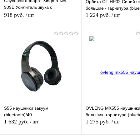
Слуховой аппарат Xingma XM-
Орбита OT-HP02 Синий н
909E Усилитель звука с
большие - гарнитура (blue
регулировкой громкости, для
918 руб.
1 224 руб.
/ шт
/ шт
пожилых людей
В корзину
В корзину
Купить в 1 клик
К сравнению
Купить в 1 клик
К с
В избранное
В наличии
В избранное
В н
S55 наушники вакуум
OVLENG MX555 наушник
(bluetooth)/40
большик -гарнитура (bluet
1 632 руб.
1 275 руб.
/ шт
/ шт