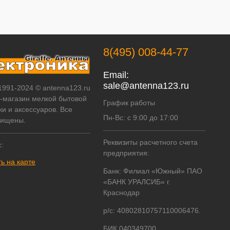
8(495) 008-44-77
Email:
sale@antenna123.ru
 1991-2024 © antenna123.ru
т-магазин мелкой бытовой
График работы
ки и аксессуаров. Все
Пн-Вс: с 9:00 до 17:00
щищены.
Реквизиты расчетного счета
:
предприятия:
ь на карте
Банк: Филиал «Южный» ПАО
«БАНК УРАЛСИБ» г.
Краснодар
р/с: 40802810757110006476.
БИК 040349700.