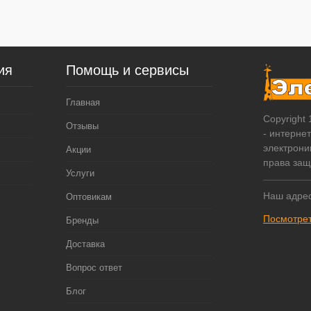
ия
Помощь и сервисы
Главная
Copyright
Отзывы
- интерне
электрони
Акции
права за
Услуги
Наш адрес
Оптовикам
Посмотрет
Бренды
Доставка
Вопрос ответ
Блог