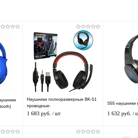
Наушники полноразмерные BK-51
аушники
S55 наушники в
проводные-
tooth)
гарнитура(микрофон,кабель
1 683 руб.
1 632 руб.
/ шт
/ 
2.1м,штекер AUX,USB) черно-
красные
я
Подписаться
П