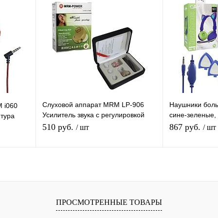
равнению
Купить в 1 клик
К сравнению
Купить в 1 
 заказ
В избранное
Под заказ
В избранное
Слуховой аппарат MRM LP-906
Наушники бол
 i060
Усилитель звука с регулировкой
сине-зеленые,
итура
громкости, для пожилых людей
микрофоном, к
510 руб.
867 руб.
/ шт
/ шт
регул. громкос
я
Подписаться
П
равнению
Купить в 1 клик
К сравнению
Купить в 1 
ПРОСМОТРЕННЫЕ ТОВАРЫ
 заказ
В избранное
Под заказ
В избранное