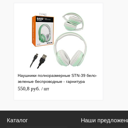
Наушники полноразмерные STN-39 бело-
зеленые беспроводные - гарнитура
(bluetooth, FM, TF, AUX)
550,8 руб.
/ шт
Каталог
Наши предложен