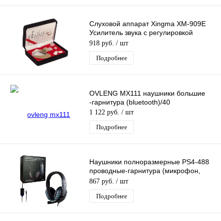
Слуховой аппарат Xingma XM-909E
Усилитель звука с регулировкой
громкости, для пожилых людей
918 руб.
/ шт
Подробнее
OVLENG MX111 наушники большие
-гарнитура (bluetooth)/40
1 122 руб.
/ шт
Подробнее
Наушники полноразмерные PS4-488
проводные-гарнитура (микрофон,
кабель 1,2м,штекер AUX) черно-
867 руб.
/ шт
голубые
Подробнее