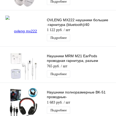
Подробнее
OVLENG MX222 наушники большие
-гарнитура (bluetooth)/40
1 122 руб.
/ шт
Подробнее
Наушники MRM M21 EarPods
проводная гарнитура, разъем
Lightning, белые
765 руб.
/ шт
Подробнее
Наушники полноразмерные BK-51
проводные-
гарнитура(микрофон,кабель
1 683 руб.
/ шт
2.1м,штекер AUX,USB) черно-красные
Подробнее