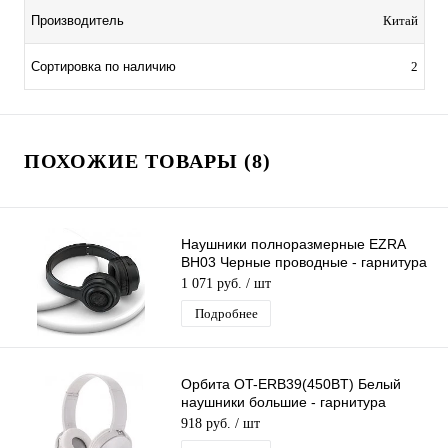
Производитель
Китай
Сортировка по наличию
2
ПОХОЖИЕ ТОВАРЫ (8)
Наушники полноразмерные EZRA
BH03 Черные проводные - гарнитура
(микрофон, кабель 1,2м, 3,5мм)
1 071 руб.
/ шт
Подробнее
Орбита OT-ERB39(450BT) Белый
наушники большие - гарнитура
(bluetooth,FM,TF)
918 руб.
/ шт