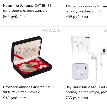
Наушники большие CAT BK-78
TM-028В наушники больш
сине-зеленые, проводные с
гарнитура (bluetooth)/80
микрофоном, кошачьи ушки (AUX)
867 руб.
969 руб.
/ шт
/ шт
регул. громкости
Подписаться
В корзину
Купить в 1 клик
К сравнению
Купить в 1 клик
К с
В избранное
Под заказ
В избранное
В н
Слуховой аппарат Xingma XM-
Наушники MRM M21 EarP
909E Усилитель звука с
проводная гарнитура, ра
регулировкой громкости, для
Lightning, белые
918 руб.
765 руб.
/ шт
/ шт
пожилых людей