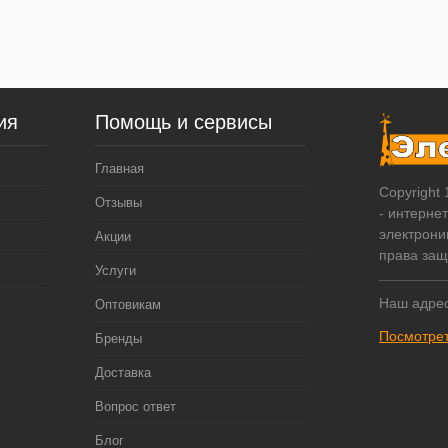
ия
Помощь и сервисы
Главная
Copyright
Отзывы
- интерне
электрони
Акции
права за
Услуги
Наш адрес
Оптовикам
Посмотрет
Бренды
Доставка
Вопрос ответ
Блог