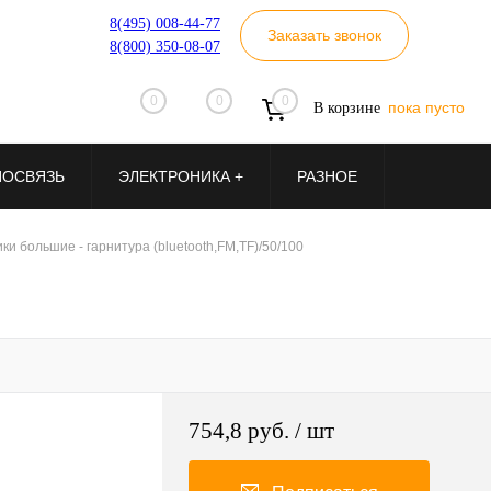
8(495) 008-44-77
Заказать звонок
8(800) 350-08-07
0
0
0
пока пусто
В корзине
ИОСВЯЗЬ
ЭЛЕКТРОНИКА +
РАЗНОЕ
ки большие - гарнитура (bluetooth,FM,TF)/50/100
754,8 руб.
/ шт