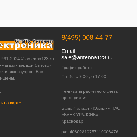
8(495) 008-44-77
Email:
sale@antenna123.ru
 1991-2024 © antenna123.ru
т-магазин мелкой бытовой
График работы
ки и аксессуаров. Все
Пн-Вс: с 9:00 до 17:00
щищены.
Реквизиты расчетного счета
:
предприятия:
ь на карте
Банк: Филиал «Южный» ПАО
«БАНК УРАЛСИБ» г.
Краснодар
р/с: 40802810757110006476.