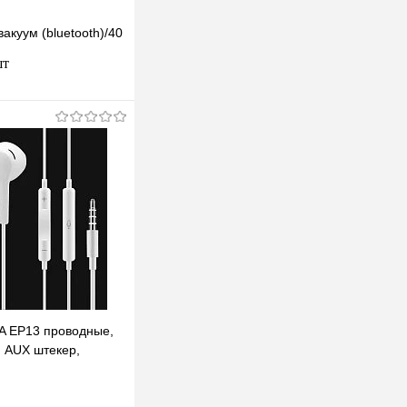
акуум (bluetooth)/40
шт
В корзину
клик
К сравнению
В наличии
A EP13 проводные,
 AUX штекер,