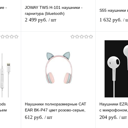
ие -
JOWAY TWS H-101 наушники -
S55 наушники в
гарнитура (bluetooth)
2 499 руб.
1 632 руб.
/ шт
/ 
В корзину
равнению
Купить в 1 клик
К сравнению
Купить в 1 
аличии
В избранное
В наличии
В избранное
ods
Наушники полноразмерные CAT
Наушники EZR
зъем
EAR BK-P47 цвет розово-серые,
с микрофоном,
беспроводные (bluetooth, FM, TF,
гарнитура
612 руб.
204 руб.
/ шт
/ шт
AUX)