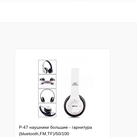
В корзину
Подписатьс
Купить в 1 клик
К сравнению
Купить в 1 клик
К с
В избранное
В наличии
В избранное
Под
P-47 наушники большие - гарнитура
(bluetooth,FM,TF)/50/100