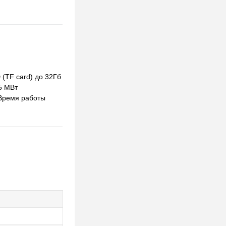
 (TF card) до 32Гб
5 МВт
 Время работы