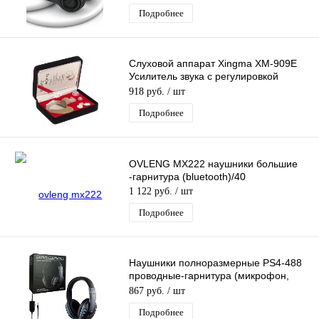
Подробнее
Слуховой аппарат Xingma XM-909E
Усилитель звука с регулировкой
громкости, для пожилых людей
918 руб.
/ шт
Подробнее
OVLENG MX222 наушники большие
-гарнитура (bluetooth)/40
1 122 руб.
/ шт
Подробнее
Наушники полноразмерные PS4-488
проводные-гарнитура (микрофон,
кабель 1,2м,штекер AUX) черно-
867 руб.
/ шт
голубые
Подробнее