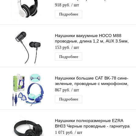
гарнитура (bluetooth, FM, TF, AUX)
918 руб.
/ шт
Подробнее
Наушники вакуумные HOCO M88
проводные, длина 1,2 м, AUX 3.5мм,
гарнитура
153 руб.
/ шт
Подробнее
Наушники большие CAT BK-78 сине-
зеленые, проводные с микрофоном,
кошачьи ушки (AUX) регул. громкости
867 руб.
/ шт
Подробнее
Наушники полноразмерные EZRA
BH03 Черные проводные - гарнитура
(микрофон, кабель 1,2м, 3,5мм)
1 071 руб.
/ шт