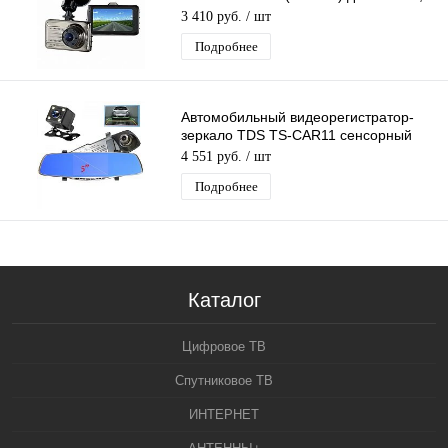
запись звука, Ночная съемка
3 410 руб.
/ шт
Подробнее
Автомобильный видеорегистратор-
зеркало TDS TS-CAR11 сенсорный
дисплей 5”, запись звука,Ночная
4 551 руб.
/ шт
съемка
Подробнее
Каталог
Цифровое ТВ
Спутниковое ТВ
ИНТЕРНЕТ