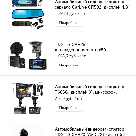
Автомобильный видеорегистратор-
зеркало CarLive CR502, дисплей 4,3”,
две камеры, ночная съемка, звук
1 598,4 руб.
/ шт
Подробнее
TDS TS-CAR26
автовидеорегистратор/50
1 065,6 руб.
/ шт
Подробнее
Автомобильный видеорегистратор
T666G, дисплей 3”, микрофон,
ночная съемка
2 750 руб.
/ шт
Подробнее
Автомобильный видеорегистратор
TDS TS-CAR20 (AVD-72) дисплей 3”,