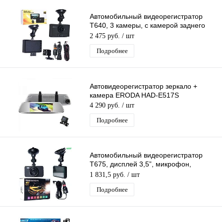
Автомобильный видеорегистратор
T640, 3 камеры, с камерой заднего
вида,
2 475 руб.
/ шт
Подробнее
Автовидеорегистратор зеркало +
камера ERODA HAD-E517S
4 290 руб.
/ шт
Подробнее
Автомобильный видеорегистратор
T675, дисплей 3,5”, микрофон,
ночная съемка
1 831,5 руб.
/ шт
Подробнее