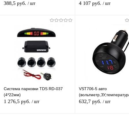
(Круглый)
авто (зеркало монитор+ка
388,5 руб.
4 107 руб.
/ шт
/ шт
в+парктроник)
В корзину
В корзину
Купить в 1 клик
К сравнению
Купить в 1 клик
К с
В избранное
В наличии
В избранное
В н
Система парковки TDS RD-037
VST706-5 авто
(4*22мм)
(вольтметр,ЗУ,температур
1 276,5 руб.
632,7 руб.
/ шт
/ шт
Подписаться
Подписатьс