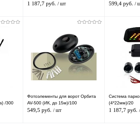
мера з/
1 187,7 руб.
599,4 руб.
/ шт
/ 
Подписаться
П
равнению
Купить в 1 клик
К сравнению
Купить в 1 
аличии
В избранное
Недоступно
В избранное
Фотоэлементы для ворот Орбита
Система парко
а) /300
AV-500 (ИК, до 15м)/100
(4*22мм)/20
549,5 руб.
1 187,7 руб.
/ шт
я
Подписаться
П