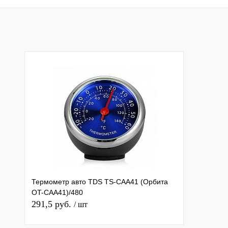
Купить в 1 клик
К сравнению
Купить в 1 клик
К с
В избранное
Недоступно
В избранное
Нед
Термометр авто TDS TS-CAA41 (Орбита
OT-CAA41)/480
291,5 руб.
/ шт