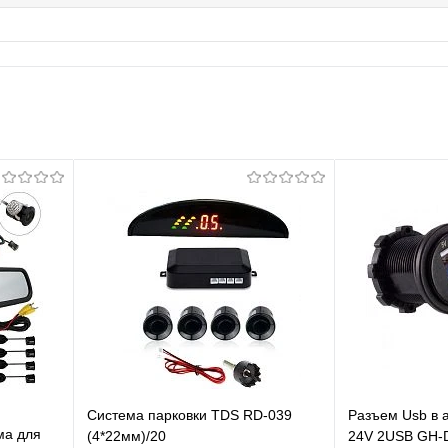
Система парковки TDS RD-039
Разъем Usb в а
ма для
(4*22мм)/20
24V 2USB GH-D