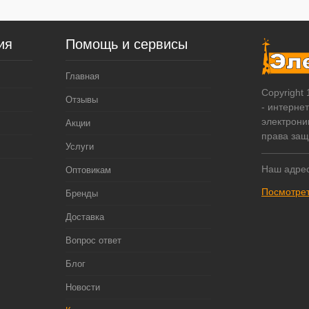
ия
Помощь и сервисы
Главная
Copyright
Отзывы
- интерне
электрони
Акции
права за
Услуги
Наш адрес
Оптовикам
Посмотрет
Бренды
Доставка
Вопрос ответ
Блог
Новости