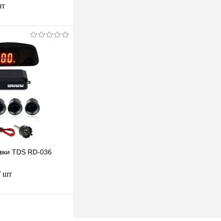
шт
одписаться
клик
К сравнению
Недоступно
вки TDS RD-036
/ шт
одписаться