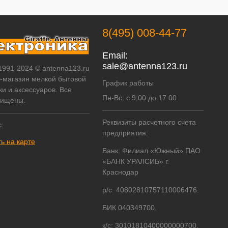
8(495) 008-44-77
Email:
sale@antenna123.ru
 1991-2024 © antenna123.ru
т-магазин мелкой бытовой
График работы
ки и аксессуаров. Все
Пн-Вс: с 9:00 до 17:00
щищены.
Реквизиты расчетного счета
:
предприятия:
ь на карте
Банк: Филиал «Южный» ПАО
«БАНК УРАЛСИБ» г.
Краснодар
р/с: 40802810757110006476.
БИК 040349700.
к/с: 30101810400000000700.