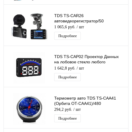
TDS TS-CAR26
автовидеорегистратор/50
1 065,6 руб.
/ шт
Подробнее
TDS TS-CAP02 Проектор Данных
на лобовое стекло любого
автомобиля Цветной
1 642,8 руб.
/ шт
Нанотехнология Premium авто
Подробнее
Термометр авто TDS TS-CAA41
(Орбита OT-CAA41)/480
294,2 руб.
/ шт
Подробнее