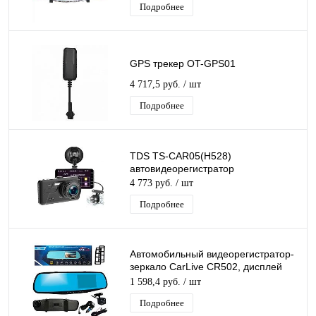
Подробнее
GPS трекер OT-GPS01
4 717,5 руб.
/ шт
Подробнее
TDS TS-CAR05(H528)
автовидеорегистратор
4 773 руб.
/ шт
Подробнее
Автомобильный видеорегистратор-
зеркало CarLive CR502, дисплей
4,3”, две камеры, ночная съемка,
1 598,4 руб.
/ шт
звук
Подробнее