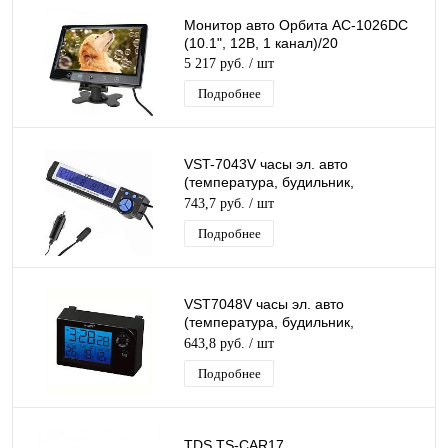
Монитор авто Орбита AC-1026DC
(10.1", 12B, 1 канал)/20
5 217 руб.
/ шт
Подробнее
VST-7043V часы эл. авто
(температура, будильник,
вольтметр)/100/200
743,7 руб.
/ шт
Подробнее
VST7048V часы эл. авто
(температура, будильник,
вольтметр)/100 ваз 2110,2111,2112
643,8 руб.
/ шт
старая панель
Подробнее
TDS TS-CAR17