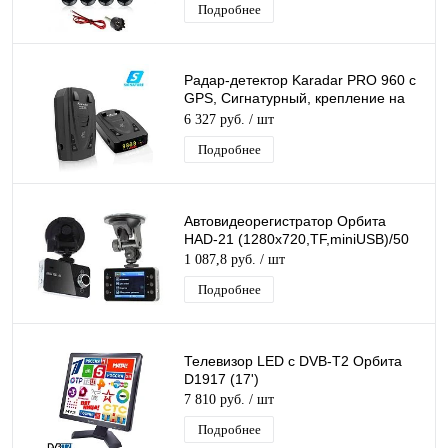
Подробнее
Радар-детектор Karadar PRO 960 с
GPS, Сигнатурный, крепление на
присоску
6 327 руб.
/ шт
Подробнее
Автовидеорегистратор Орбита
HAD-21 (1280х720,TF,miniUSB)/50
1 087,8 руб.
/ шт
Подробнее
Телевизор LED с DVB-T2 Орбита
D1917 (17')
7 810 руб.
/ шт
Подробнее