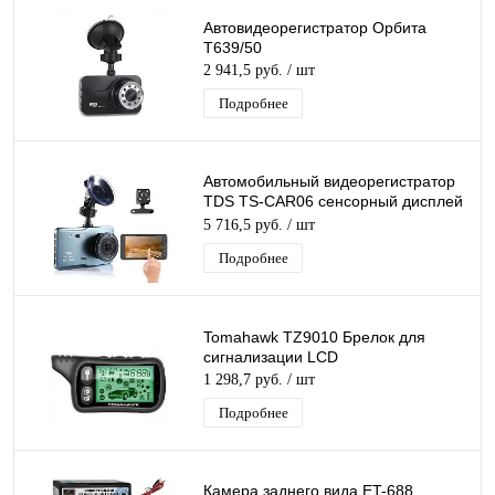
Автовидеорегистратор Орбита
T639/50
2 941,5 руб.
/ шт
Подробнее
Автомобильный видеорегистратор
TDS TS-CAR06 сенсорный дисплей
3.97”, запись звука, ночная съемка
5 716,5 руб.
/ шт
Подробнее
Tomahawk TZ9010 Брелок для
сигнализации LCD
1 298,7 руб.
/ шт
Подробнее
Камера заднего вида ET-688