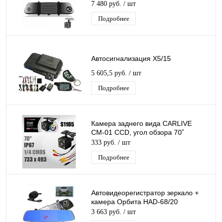
дисплей 7”, запись звука,Ночная
7 480 руб.
/ шт
съемка
Подробнее
Автосигнализация X5/15
5 605,5 руб.
/ шт
Подробнее
Камера заднего вида CARLIVE
СМ-01 CCD, угол обзора 70˚
333 руб.
/ шт
Подробнее
Автовидеорегистратор зеркало +
камера Орбита HAD-68/20
3 663 руб.
/ шт