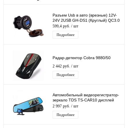
Разъем Usb в авто (врезные) 12V-
24V 2USB GH-DS1 (Круглый) QC3.0
599,4 руб.
/ шт
Подробнее
Радар-детектор Cobra 9880/50
2 442 руб.
/ шт
Подробнее
Автомобильный видеорегистратор-
зеркало TDS TS-CAR10 дисплей
4.3", запись звука, Ночная съемка
2 997 руб.
/ шт
Подробнее