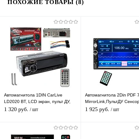
ПОХОЖИЕ ТОВАРЫ (8)
Автомагнитола 1DIN CarLive
Автомагнитола 2Din PDF 
LD2020 BT, LCD экран, пульт ДУ,
MirrorLink,ПультДУ Сенсо
FM радио, 2 USB разъема, TF,
экран 7" FM радио, Bluet
1 320 руб.
1 925 руб.
/ шт
/ шт
ICO, 4RCA
Подписаться
Подписатьс