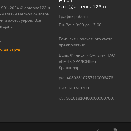
Email:
sale@antenna123.ru
 1991-2024 © antenna123.ru
т-магазин мелкой бытовой
График работы
ки и аксессуаров. Все
Пн-Вс: с 9:00 до 17:00
щищены.
Реквизиты расчетного счета
:
предприятия:
ь на карте
Банк: Филиал «Южный» ПАО
«БАНК УРАЛСИБ» г.
Краснодар
р/с: 40802810757110006476.
БИК 040349700.
к/с: 30101810400000000700.