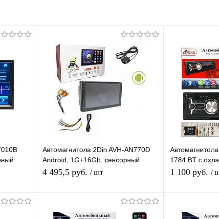
7010B
Автомагнитола 2Din AVH-AN770D
Автомагнитола
рный
Android, 1G+16Gb, сенсорный
1784 BT с охл
ooth,USB
экран 7", FM радио, Bluetooth, T3,
экран, Bluetoot
4 495,5 руб.
1 100 руб.
/ шт
/ 
APS
AUX, USB
я
В корзину