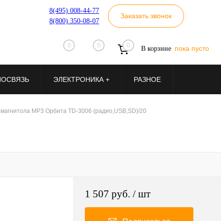
8(495) 008-44-77
Заказать звонок
8(800) 350-08-07
0
0
0
пока пусто
В корзине
ИОСВЯЗЬ
ЭЛЕКТРОНИКА +
РАЗНОЕ
магнитола MP3 Орбита TD-3006 (радио,USB,SD)/20
1 507 руб.
/ шт