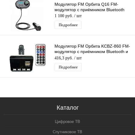
Модулятор FM Орбита Q16 FM-
модулятор с приёмником Bluetooth
1 100 руб.
/ шт
Подробнее
Модулятор FM Орбита KCBZ-860 FM-
модулятор с приёмником Bluetooth и
пультом ДУ
416,3 руб.
/ шт
Подробнее
Каталог
Цифровое ТВ
Спутниковое ТВ