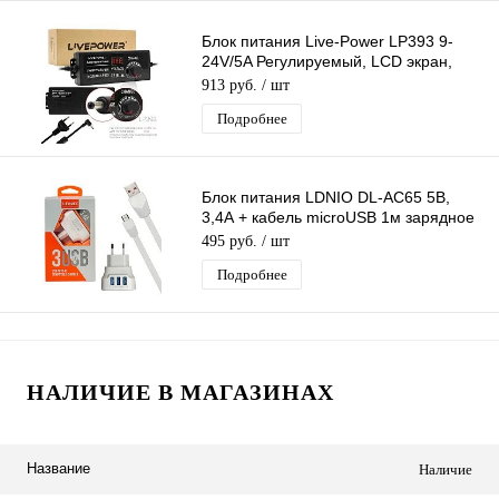
Блок питания Live-Power LP393 9-
24V/5A Регулируемый, LCD экран,
штекер 5.5*2,5 мм
913 руб.
/ шт
Подробнее
Блок питания LDNIO DL-AC65 5В,
3,4А + кабель microUSB 1м зарядное
устройство с 3 USB портами, белый
495 руб.
/ шт
Подробнее
НАЛИЧИЕ В МАГАЗИНАХ
Название
Наличие