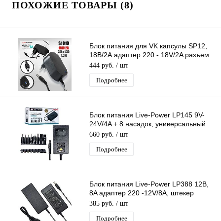
ПОХОЖИЕ ТОВАРЫ (8)
Блок питания для VK капсулы SP12,
18В/2А адаптер 220 - 18V/2A разъем
3,5*1,35, кабель 1,5м (черный)
444 руб.
/ шт
Подробнее
Блок питания Live-Power LP145 9V-
24V/4A + 8 насадок, универсальный
регулируемый 9V-24V/4A
660 руб.
/ шт
Подробнее
Блок питания Live-Power LP388 12В,
8A адаптер 220 -12V/8A, штекер
5.5*2,5 мм
385 руб.
/ шт
Подробнее