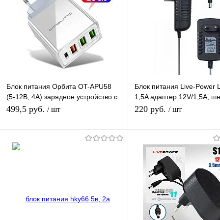
Блок питания Орбита OT-APU58
Блок питания Live-Power 
(5-12В, 4А) зарядное устройство с
1,5A адаптер 12V/1,5A, шн
Type-C / 3USB (PD + QC3.0)
штекер 5.5*2,5 мм
499,5 руб.
220 руб.
/ шт
/ шт
Подписаться
В корзину
Купить в 1 клик
К сравнению
Купить в 1 клик
К с
В избранное
Под заказ
В избранное
В н