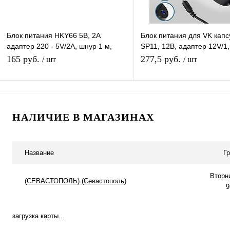
Блок питания HKY66 5В, 2A
Блок питания для VK кап
адаптер 220 - 5V/2A, шнур 1 м,
SP11, 12В, адаптер 12V/1,
штекер 5.5*2,5 мм
разъем (3,5*1,35) кабель 
165 руб.
277,5 руб.
/ шт
/ шт
В корзину
В корзину
НАЛИЧИЕ В МАГАЗИНАХ
Купить в 1 клик
К сравнению
Купить в 1 клик
К с
В избранное
В наличии
В избранное
В н
Название
Г
Вторн
(СЕВАСТОПОЛЬ) (Севастополь)
9
загрузка карты...