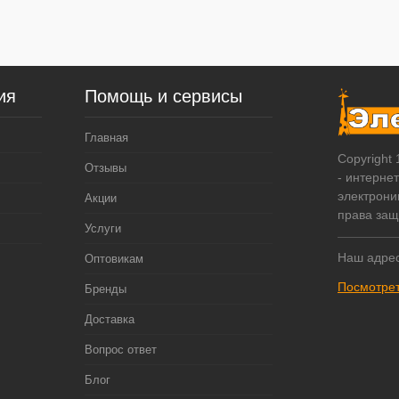
ия
Помощь и сервисы
Главная
Copyright
Отзывы
- интерне
электрони
Акции
права за
Услуги
Наш адрес
Оптовикам
Посмотрет
Бренды
Доставка
Вопрос ответ
Блог