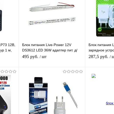
LP73 12В,
Блок питания Live-Power 12V
Блок питания
ур 1 м,
DS3612 LED 36W адаптер пит. д/
зарядное устр
светодиодной ленты Ультратонкий
вход Type-C, с
495 руб.
287,5 руб.
/ шт
/ 
DC Ip20
Type-C
В корзину
П
равнению
Купить в 1 клик
К сравнению
Купить в 1 
аличии
В избранное
В наличии
В избранное