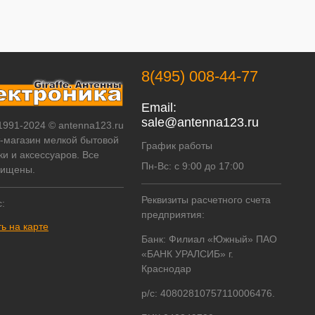
8(495) 008-44-77
Email:
sale@antenna123.ru
 1991-2024 © antenna123.ru
т-магазин мелкой бытовой
График работы
ки и аксессуаров. Все
Пн-Вс: с 9:00 до 17:00
щищены.
Реквизиты расчетного счета
:
предприятия:
ь на карте
Банк: Филиал «Южный» ПАО
«БАНК УРАЛСИБ» г.
Краснодар
р/с: 40802810757110006476.