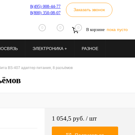
8(495) 008-44-77
Заказать звонок
8(800) 350-08-07
0
0
0
пока пусто
В корзине
ИОСВЯЗЬ
ЭЛЕКТРОНИКА +
РАЗНОЕ
бита BS-407 адаптер питания, 8 разъёмов
ъёмов
1 054,5 руб.
/ шт