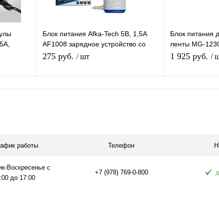
сулы
Блок питания Afka-Tech 5В, 1,5А
Блок питания 
5A,
AF1008 зарядное устройство со
ленты MG-123
1,5м
встроенным кабелем Iphone 1.2м +
ультратонкий I
275 руб.
1 925 руб.
/ шт
/ 
1 USB
В корзину
равнению
Купить в 1 клик
К сравнению
Купить в 1 
аличии
В избранное
В наличии
В избранное
рафик работы
Телефон
Н
ик-Воскресенье с
+7 (978) 769-0-800
д
:00 до 17:00