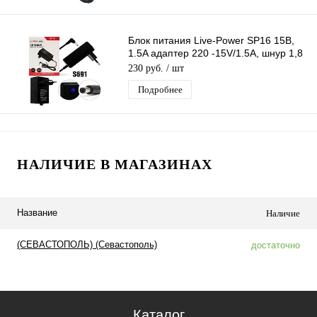
Блок питания Live-Power SP16 15В,
1.5A адаптер 220 -15V/1.5A, шнур 1,8
м, штекер 4,0*1,7 мм (черный)
230 руб.
/ шт
Подробнее
НАЛИЧИЕ В МАГАЗИНАХ
Название
Наличие
(СЕВАСТОПОЛЬ) (Севастополь)
достаточно
Каталог