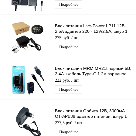
Подробнее
Блок питания Live-Power LP11 12В,
2,5A адаптер 220 - 12V/2,5A, шнур 1
м, штекер 5.5*2,5 мм
275 руб.
/ шт
Подробнее
Блок питания MRM MR21t черный 5В,
2.4А +кабель Type-C 1.2м зарядное
устройство с USB портом
222 руб.
/ шт
Подробнее
Блок питания Орбита 12В, 3000мА
OT-APB38 адаптер питания, шнур 1
м, штекер 3,5*1,35 мм
277,5 руб.
/ шт
Подробнее