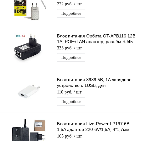
кабель Iphone 1,2 м черный
222 руб.
/ шт
Подробнее
Блок питания Орбита OT-APB116 12В,
1A, POE+LAN адаптер, разъём RJ45
333 руб.
/ шт
Подробнее
Блок питания 8989 5В, 1А зарядное
устройство с 1USB, для
планшета,телефона,плеера,GPS-
110 руб.
/ шт
навигатора
Подробнее
Блок питания Live-Power LP197 6В,
1,5A адаптер 220-6V/1,5A, 4*1,7мм,
внешн(+)внутр(-) для тонометра
165 руб.
/ шт