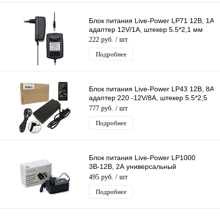
Блок питания Live-Power LP71 12В, 1A
адаптер 12V/1A, штекер 5.5*2,1 мм
222 руб.
/ шт
Подробнее
Блок питания Live-Power LP43 12В, 8A
адаптер 220 -12V/8A, штекер 5.5*2,5
мм
777 руб.
/ шт
Подробнее
Блок питания Live-Power LP1000
3В-12В, 2А универсальный
регулируемый 220 - 3V-12V/2A, 8
495 руб.
/ шт
насадок
Подробнее