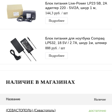
Блок питания Live-Power LP23 5В, 2A
адаптер 220 - 5V/2A, шнур 1 м,
штекер 3,5*1,35 мм
144,3 руб.
/ шт
Подробнее
Блок питания для ноутбука Compaq
LP532, 18.5V / 2.7A, шнур 1м, штекер
4.0*1.7
888 руб.
/ шт
Подробнее
НАЛИЧИЕ В МАГАЗИНАХ
Название
Наличие
(СЕВАСТОПОЛЬ) (Севастополь)
достаточно