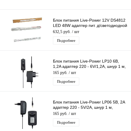
Блок питания Live-Power 12V DS4812
LED 48W адаптер пит. д/светодиодной
ленты Ультратонкий DC Ip20
632,5 руб.
/ шт
Подробнее
Блок питания Live-Power LP10 6В,
1,2A адаптер 220 - 6V/1,2A, шнур 1 м,
штекер 5.5*2,5 мм
165 руб.
/ шт
Подробнее
Блок питания Live-Power LP06 5В, 2А
адаптер 220 - 5V/2A, шнур 1 м,
штекер 4,0*1,7 мм
165 руб.
/ шт
Подробнее