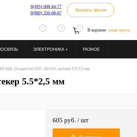
8(495) 008-44-77
Заказать звонок
8(800) 350-08-07
0
0
0
пока пусто
В корзине
ИОСВЯЗЬ
ЭЛЕКТРОНИКА +
РАЗНОЕ
60 36В, 2A адаптер 220 - 36V/2A, штекер 5.5*2,5 мм
екер 5.5*2,5 мм
605 руб.
/ шт