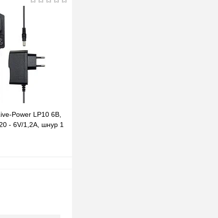
В корзину
клик
К сравнению
В наличии
ive-Power LP10 6В,
20 - 6V/1,2A, шнур 1
2,5 мм
В корзину
клик
К сравнению
В наличии