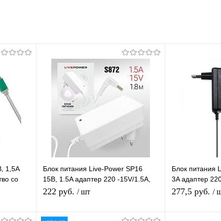
, 1,5А
Блок питания Live-Power SP16
Блок питания L
тво со
15В, 1.5A адаптер 220 -15V/1.5A,
3A адаптер 220
ne 1.2м
шнур 1,8 м, штекер 4,0*1,7 мм
штекер 5,5*2,5
222 руб.
277,5 руб.
/ шт
/ 
(белый)