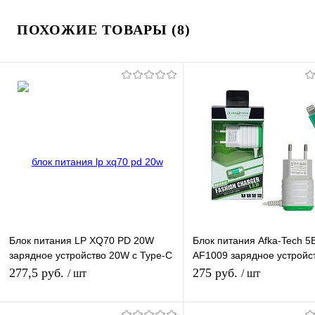
ПОХОЖИЕ ТОВАРЫ (8)
Блок питания LP XQ70 PD 20W
Блок питания Afka-Tech 5В
зарядное устройство 20W с Type-C
AF1009 зарядное устройс
портом
встроенным кабелем Ipho
277,5 руб.
275 руб.
/ шт
/ шт