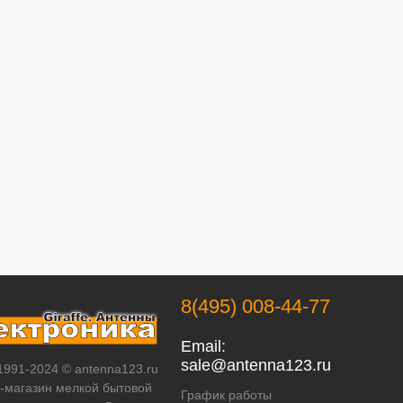
8(495) 008-44-77
Email:
sale@antenna123.ru
 1991-2024 © antenna123.ru
т-магазин мелкой бытовой
График работы