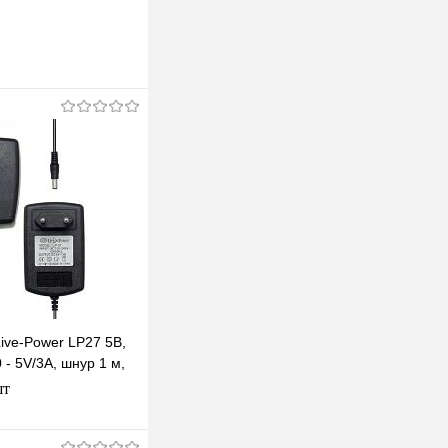
ive-Power LP27 5В,
 - 5V/3A, шнур 1 м,
 мм
шт