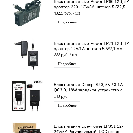
Блок питания Live-Power LP66 12В, 5A
адаптер 220 -12V/5A, штекер 5.5*2,5
мм
402,5 руб.
/ шт
Подробнее
Блок питания Live-Power LP71 12В, 1A
адаптер 12V/1A, штекер 5.5*2,1 мм
222 руб.
/ шт
Подробнее
Блок питания Deespi S20, 5V / 3.1A ,
QC3.0, 18W зарядное устройство с
USB, черный цвет
143 руб.
Подробнее
Блок питания Live-Power LP391 12-
24V/5A Регулируемый, LCD экран,