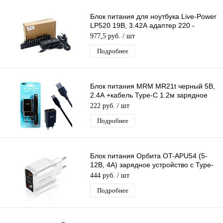
Блок питания для ноутбука Live-Power
LP520 19В, 3.42А адаптер 220 -
19V/3.42A, + 28 насадок
977,5 руб.
/ шт
Подробнее
Блок питания MRM MR21t черный 5В,
2.4А +кабель Type-C 1.2м зарядное
устройство с USB портом
222 руб.
/ шт
Подробнее
Блок питания Орбита OT-APU54 (5-
12В, 4А) зарядное устройство с Type-
C / USB (PD + QC3.0)
444 руб.
/ шт
Подробнее