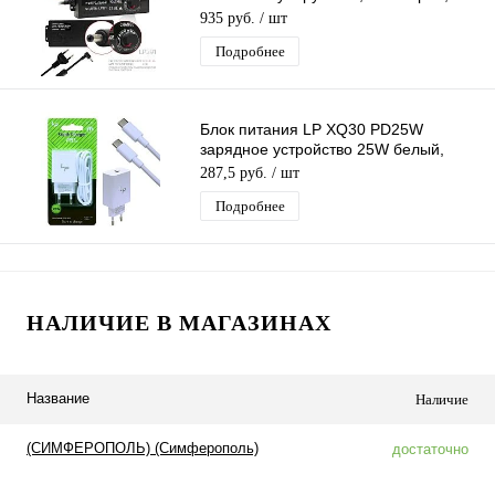
штекер 5.5*2,5 мм
935 руб.
/ шт
Подробнее
Блок питания LP XQ30 PD25W
зарядное устройство 25W белый,
вход Type-C, с кабелем Type-C - Type-
287,5 руб.
/ шт
C
Подробнее
НАЛИЧИЕ В МАГАЗИНАХ
Название
Наличие
(СИМФЕРОПОЛЬ) (Симферополь)
достаточно