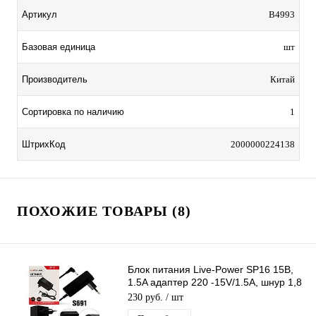
Артикул
B4993
Базовая единица
шт
Производитель
Китай
Сортировка по наличию
1
ШтрихКод
2000000224138
ПОХОЖИЕ ТОВАРЫ (8)
Блок питания Live-Power SP16 15В,
1.5A адаптер 220 -15V/1.5A, шнур 1,8
м, штекер 4,0*1,7 мм (черный)
230 руб.
/ шт