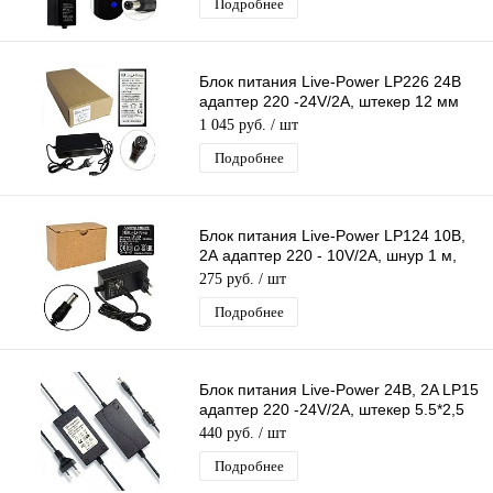
Подробнее
Блок питания Live-Power LP226 24В
адаптер 220 -24V/2A, штекер 12 мм
для электросамоката, гироскутера
1 045 руб.
/ шт
Подробнее
Блок питания Live-Power LP124 10В,
2А адаптер 220 - 10V/2A, шнур 1 м,
штекер 5.5*2.5 мм
275 руб.
/ шт
Подробнее
Блок питания Live-Power 24В, 2A LP15
адаптер 220 -24V/2A, штекер 5.5*2,5
мм
440 руб.
/ шт
Подробнее