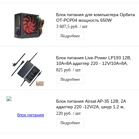
Блок питания для компьютера Орбита
OT-PCP04 мощность 650W
3 607,5 руб.
/ шт
Подробнее
Блок питания Live-Power LP193 12В,
10A=8A адаптер 220 - 12V/10A=8A,
шнур 1,2 м, штекер 5.5*2,5 мм
825 руб.
/ шт
Подробнее
Блок питания Airsat AP-35 12В, 2A
адаптер 220 -12V/2A, шнур 1,2 м,
штекер 5.5*2,5 мм
220 руб.
/ шт
Подробнее