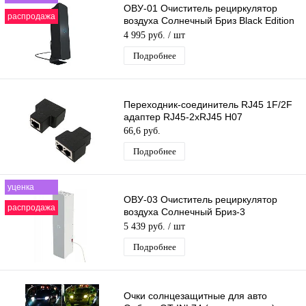
ОВУ-01 Очиститель рециркулятор
распродажа
воздуха Солнечный Бриз Black Edition
Ультрафиолетовый Бактерицидный
4 995 руб.
/ шт
Подробнее
Переходник-соединитель RJ45 1F/2F
адаптер RJ45-2xRJ45 H07
66,6 руб.
Подробнее
уценка
ОВУ-03 Очиститель рециркулятор
распродажа
воздуха Солнечный Бриз-3
Ультрафиолетовый противовирусный
5 439 руб.
/ шт
Бактерицидн
Подробнее
Очки солнцезащитные для авто