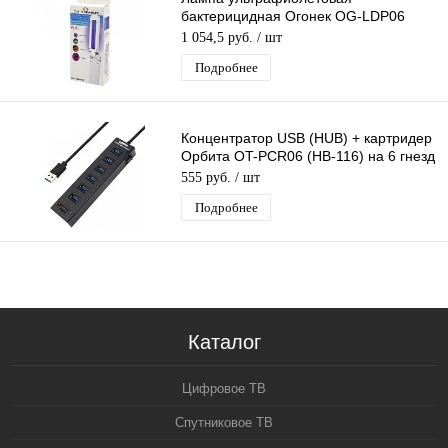
бактерицидная Огонек OG-LDP06
дезинфекция (3Вт)
1 054,5 руб.
/ шт
Подробнее
Концентратор USB (HUB) + картридер
Орбита OT-PCR06 (HB-116) на 6 гнезд
(SD,TF)
555 руб.
/ шт
Подробнее
Каталог
Цифровое ТВ
Спутниковое ТВ