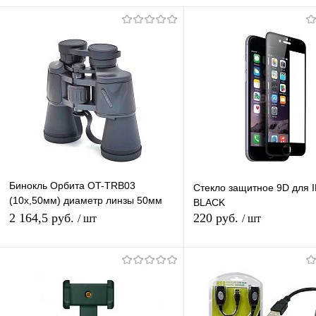
Бинокль Орбита OT-TRB03
Стекло защитное 9D для 
(10x,50мм) диаметр линзы 50мм
BLACK
увеличение 10X, материал
2 164,5 руб.
220 руб.
/ шт
/ шт
пластик/прорезиненный
В корзину
В корзину
Купить в 1 клик
К сравнению
Купить в 1 клик
К с