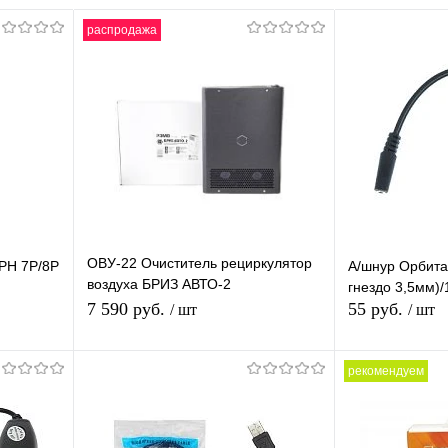
распродажа
ОВУ-22 Очиститель рециркулятор
IPH 7P/8P
А/шнур Орбита
воздуха БРИЗ АВТО-2
гнездо 3,5мм)/
Ультрафиолетовый Бактерицидный
7 590 руб.
55 руб.
/ шт
/ шт
для общ. трансп
рекомендуем
В корзину
равнению
Купить в 1 клик
К сравнению
Купить в 1 