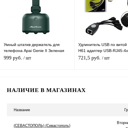
В избранное
В наличии
В избранное
В н
Умный штатив держатель для
Удлинитель USB по витой
телефона Apai Genie II Зеленая
H61 адаптер USB-RJ45-4
вращающаяся панорамная
удлинитель USB данных c
999 руб.
721,5 руб.
/ шт
/ шт
головка 360°
x4 USB,до 45м
В корзину
Подписатьс
НАЛИЧИЕ В МАГАЗИНАХ
Купить в 1 клик
К сравнению
Купить в 1 клик
К с
В избранное
В наличии
В избранное
Под
Название
Г
Вторн
(СЕВАСТОПОЛЬ) (Севастополь)