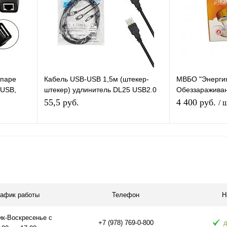
аличии
В избранное
В наличии
В избранное
 паре
Кабель USB-USB 1,5м (штекер-
МВБО "Энергия
xUSB,
штекер) удлинитель DL25 USB2.0
Обеззаражива
 хабом
M/M с фильтром 1,5м черный
мини-солярий (
55,5 руб.
4 400 руб.
/ 
я
Подписаться
равнению
Купить в 1 клик
К сравнению
Купить в 1 
 заказ
В избранное
Под заказ
В избранное
рафик работы
Телефон
Н
ик-Воскресенье с
+7 (978) 769-0-800
д