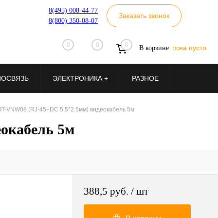
8(495) 008-44-77
Заказать звонок
8(800) 350-08-07
0
0
0
пока пусто
В корзине
ИОСВЯЗЬ
ЭЛЕКТРОНИКА +
РАЗНОЕ
OT-VNW08 (RJ-45+DC 5.5*2.5мм) видеокабель 5м
окабель 5м
388,5 руб.
/ шт