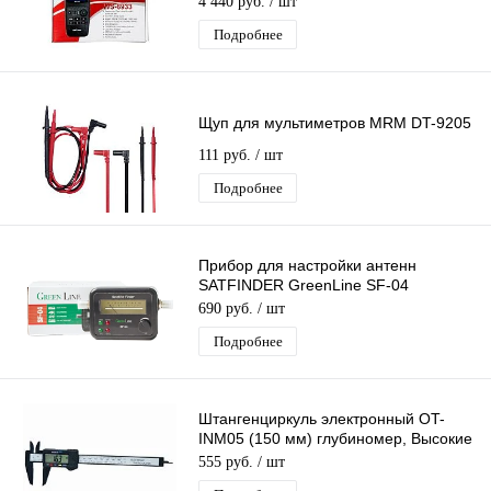
4 440 руб.
/ шт
Подробнее
Щуп для мультиметров MRM DT-9205
111 руб.
/ шт
Подробнее
Прибор для настройки антенн
SATFINDER GreenLine SF-04
стрелочный измеритель спутникового
690 руб.
/ шт
сигнала
Подробнее
Штангенциркуль электронный OT-
INM05 (150 мм) глубиномер, Высокие
показатели точности
555 руб.
/ шт