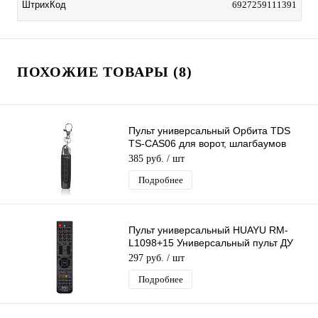
ШтрихКод
6927259111391
ПОХОЖИЕ ТОВАРЫ (8)
Пульт универсальный Орбита TDS
TS-CAS06 для ворот, шлагбаумов
(433 МГц, 27А) программируемый
385 руб.
/ шт
Подробнее
Пульт универсальный HUAYU RM-
L1098+15 Универсальный пульт ДУ
для разных моделей Телевизоров
297 руб.
/ шт
Подробнее