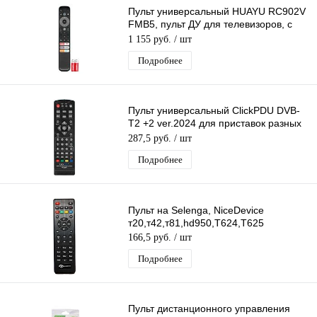
Пульт универсальный HUAYU RC902V
FMB5, пульт ДУ для телевизоров, с
голосовым управлением
1 155 руб.
/ шт
Подробнее
Пульт универсальный ClickPDU DVB-
T2 +2 ver.2024 для приставок разных
моделей DVB-T2
287,5 руб.
/ шт
Подробнее
Пульт на Selenga, NiceDevice
т20,т42,т81,hd950,T624,T625
166,5 руб.
/ шт
Подробнее
Пульт дистанционного управления