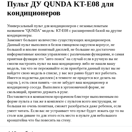
Пульт ДУ QUNDA KT-E08 для
кондиционеров
Универсальный пульт для кондиционеров с незамысловатым
названием "QUNDA" модель: KT-E08 с расширенной базой на другие
кондиционеры.
Заменяет большее количество существующих кондиционеров.
Данный пульт выполнен в белом глянцевом округлом корпусе, не
большой и вполне понятный дисплей, не большие но достаточно
информативные кнопки управления с различными функциями, и самая
приятная функция это "авто поиск" на случай если в ручную вы не
смогли настроить пульт на ваш кондиционер либо не нашли вашу
модель, так что не переживайте если приобретя данный пульт вы не
найдете свою модель в списке, у вас все равно будет все работать.
Имеется подсветка дисплея ( в темноте не придется все делать на
ощупь ), есть своя память - он не забудет ваш кондиционер и
кондиционер соседа. Выполнен в эргономичной форме, не
скользящий, приятно держать в руке.
Поставляется в компактном прозрачном блистере выполненным по
форме пульта а так же в комплекте с пультом всего инструкция, не
большая но очень понятная, сможет разобраться даже ребенок, если
умеет читать. Если вас не устраивает что пульт будет лежать где то на
столе или диване то для этого есть место в пульте для небольшого
кронштейна что бы повесить на стену.