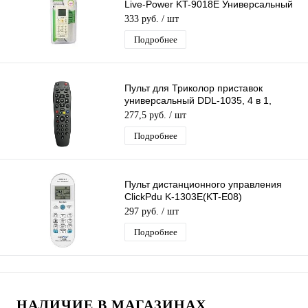
Live-Power KT-9018E Универсальный
пульт для кондиционеров
333 руб.
/ шт
Подробнее
Пульт для Триколор приставок
универсальный DDL-1035, 4 в 1,
обучаемый для ТВ и других устройств
277,5 руб.
/ шт
Подробнее
Пульт дистанционного управления
ClickPdu K-1303E(KT-E08)
Универсальный пульт для
297 руб.
/ шт
кондиционеров
Подробнее
НАЛИЧИЕ В МАГАЗИНАХ