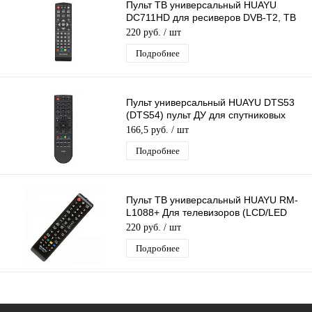
Пульт ТВ универсальный HUAYU
DC711HD для ресиверов DVB-T2, ТВ
приставок
220 руб.
/ шт
Подробнее
Пульт универсальный HUAYU DTS53
(DTS54) пульт ДУ для спутниковых
ресиверов
166,5 руб.
/ шт
Подробнее
Пульт ТВ универсальный HUAYU RM-
L1088+ Для телевизоров (LCD/LED
Samsung)
220 руб.
/ шт
Подробнее