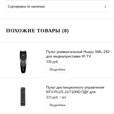
Сортировка по наличию
2
ПОХОЖИЕ ТОВАРЫ (8)
Пульт универсальный Huayu SML-282
для медиаприставки IP-TV
Ростелеком
330 руб.
Подробнее
Пульт дистанционного управления
NTV-PLUS J1/710HD ПДУ для
ресиверов НТВ Плюс J1 и 710HD
333 руб.
/ шт
Подробнее