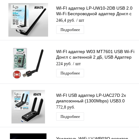
WI-FI адаптер LP-UW10-2DB USB 2.0
Wi-Fi Беспроводной адаптер Донгл с
антенной MTK7601
246,4 руб.
/ шт
Подробнее
WI-FI адаптер W03 MT7601 USB Wi-Fi
Донгл с антенной 2 дБ, USB Адаптер
WiFi antenna (1T1R)
224 руб.
/ шт
Подробнее
WI-FI USB адаптер LP-UAC27D 2х
диапозонный (1300Mbps) USB3.0
772,8 руб.
Подробнее
Усилитель WiFi LV-WR03Q репитер