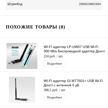
ШтрихКод
2000024803494
ПОХОЖИЕ ТОВАРЫ (8)
WI-FI адаптер LP-UW07 USB Wi-Fi
300 Mbs Беспроводной адаптер Донгл
с антенной MTK7601
224 руб.
/ шт
Подробнее
WI-FI адаптер GI МТ7601+ USB Wi-Fi
Донгл с антенной 5 дБ
388,5 руб.
/ шт
Подробнее