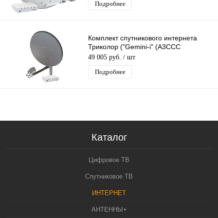
Подробнее
Комплект спутникового интернета
Триколор ("Gemini-i" (A3CCC
"SkyEdgeII-c-0.74/Ka")
49 005 руб.
/ шт
Подробнее
Каталог
Цифровое ТВ
Спутниковое ТВ
ИНТЕРНЕТ
АНТЕННЫ+