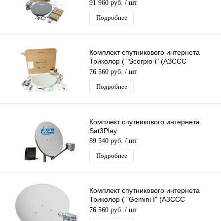
S2X - 0.76/Ka) без кронштейна
91 960 руб.
/ шт
Подробнее
Комплект спутникового интернета
Триколор ( "Scorpio-i" (AЗССС
«SkyEdgeII-c-0,76/Ka) без кронштейна
76 560 руб.
/ шт
Подробнее
Комплект спутникового интернета
Sat3Play
89 540 руб.
/ шт
Подробнее
Комплект спутникового интернета
Триколор ( "Gemini I" (A3CCC
"SkyEdgeII-c-0.76/Ka") без кронштейн
76 560 руб.
/ шт