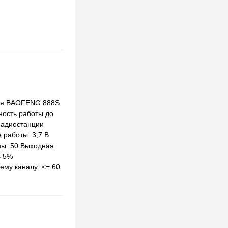
ация BAOFENG 888S
ность работы до
радиостанции
 работы: 3,7 В
ны: 50 Выходная
= 5%
ему каналу: <= 60