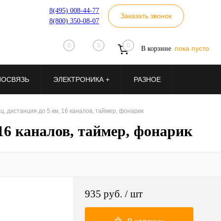
8(495) 008-44-77
Заказать звонок
8(800) 350-08-07
0
0
0
пока пусто
В корзине
ИОСВЯЗЬ
ЭЛЕКТРОНИКА +
РАЗНОЕ
, дистанция до 5 км, 16 каналов, таймер, фонарик
16 каналов, таймер, фонарик
935 руб.
/ шт