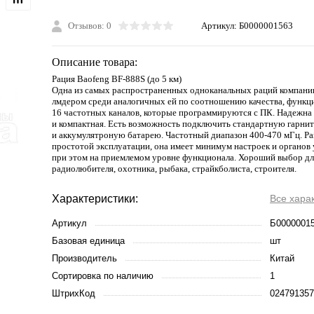
Отзывов: 0
Артикул:
Б0000001563
Описание товара:
Рация Baofeng BF-888S (до 5 км)
Одна из самых распространенных одноканальных раций компании
лмдером среди аналогичных ей по соотношению качества, функци
16 частотных каналов, которые программируются с ПК. Надежна 
и компактная. Есть возможность подключить стандартную гарнит
и аккумулятроную батарею. Частотный диапазон 400-470 мГц. Ра
простотой эксплуатации, она имеет минимум настроек и органов 
при этом на приемлемом уровне функционала. Хороший выбор д
радиолюбителя, охотника, рыбака, страйкболиста, строителя.
Характеристики:
Все хара
Артикул
Б0000001
Базовая единица
шт
Производитель
Китай
Сортировка по наличию
1
ШтрихКод
024791357