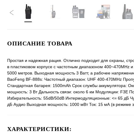
ОПИСАНИЕ ТОВАРА
Простая и надежная рация. Отлично подходит для охраны, стр
в пластиковом корпусе с частотным диапазоном 400~470MHz и 
5000 метров. Выходная мощность 3 Ватт, а рабочее напряжени
BaoFeng BF-888s: Частотный диапазон: UHF 400-470MHz Пропус
Стандартная батарея: 1500mAh Срок службы аккумулятора: Око
мощность: 3 Вт Дальность связи: около 6 км Модуляции: F3E П
Избирательность: 55dB/50dB Интермодуляционные: <= 65 дБ Чув
дБ Аудио Выходная мощность: 1000 мВт Ток: 15 мА (в режиме 
ХАРАКТЕРИСТИКИ: