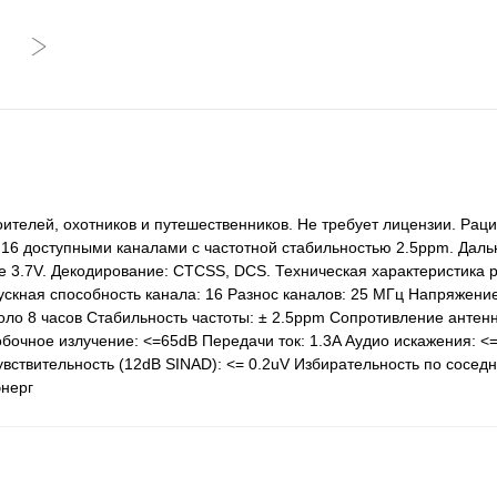
оителей, охотников и путешественников. Не требует лицензии. Р
16 доступными каналами с частотной стабильностью 2.5ppm. Даль
е 3.7V. Декодирование: CTCSS, DCS. Техническая характеристика 
кная способность канала: 16 Разнос каналов: 25 МГц Напряжение
ло 8 часов Стабильность частоты: ± 2.5ppm Сопротивление антен
обочное излучение: <=65dB Передачи ток: 1.3A Аудио искажения: <
ствительность (12dB SINAD): <= 0.2uV Избирательность по соседн
энерг