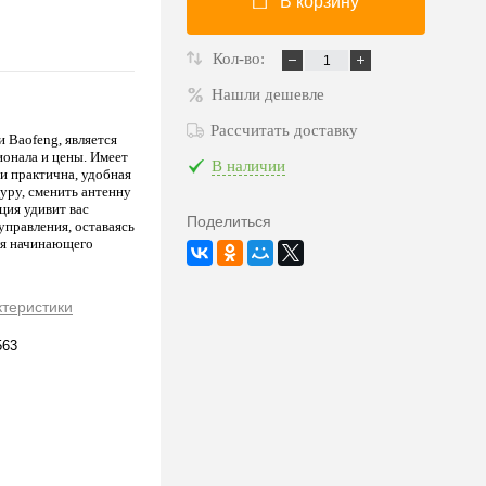
В корзину
Кол-во:
Нашли дешевле
Рассчитать доставку
 Baofeng, является
онала и цены. Имеет
В наличии
и практична, удобная
уру, сменить антенну
ция удивит вас
Поделиться
управления, оставаясь
ля начинающего
ктеристики
563