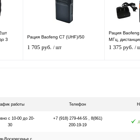
2шт
Рация Baofeng
Рация Baofeng C7 (UHF)/50
до 3
МГц, дистанция
онарик,
каналов, тайм
1 705 руб.
1 375 руб.
/ шт
/ 
Подписаться
равнению
Купить в 1 клик
К сравнению
Купить в 1 
аличии
В избранное
Под заказ
В избранное
рафик работы
Телефон
Н
но с 10-00 до 20-
+7 (918) 279-44-55 , 8(861)
д
30
200-19-19
ик-Воскресенье с