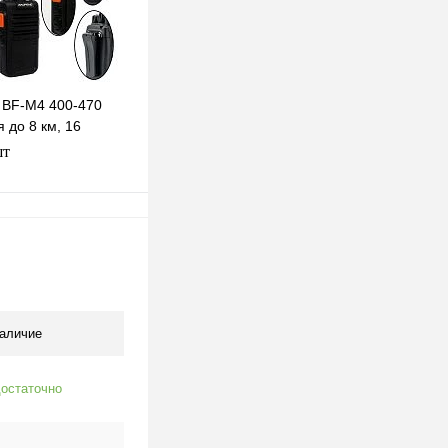
 BF-M4 400-470
 до 8 км, 16
ер, фонарик
шт
В корзину
клик
К сравнению
В наличии
аличие
остаточно