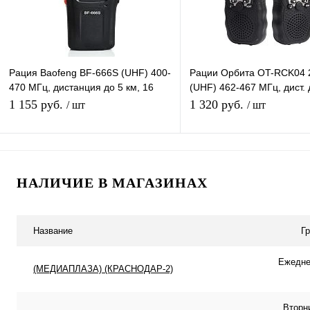
Рация Baofeng BF-666S (UHF) 400-
Рации Орбита OT-RCK04 
470 МГц, дистанция до 5 км, 16
(UHF) 462-467 МГц, дист. 
каналов, таймер, фонарик
км,22 канала, дисплей, ф
1 155 руб.
1 320 руб.
/ шт
/ шт
автосканиров
В корзину
В корзину
НАЛИЧИЕ В МАГАЗИНАХ
Купить в 1 клик
К сравнению
Купить в 1 клик
К с
В избранное
В наличии
В избранное
В н
Название
Г
Ежеднев
(МЕДИАПЛАЗА) (КРАСНОДАР-2)
Вторн