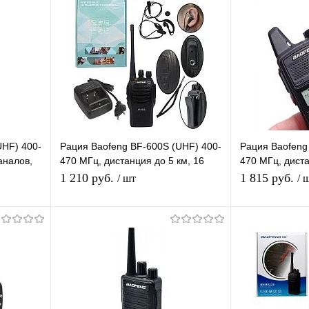
UHF) 400-
Рация Baofeng BF-600S (UHF) 400-
Рация Baofeng
каналов,
470 МГц, дистанция до 5 км, 16
470 МГц, диста
каналов, таймер, фонарик
каналов Подд
1 210 руб.
1 815 руб.
/ шт
/ 
кодов
я
В корзину
равнению
Купить в 1 клик
К сравнению
Купить в 1 
 заказ
В избранное
В наличии
В избранное