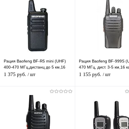
Рация Baofeng BF-R5 mini (UHF)
Рация Baofeng BF-999S (
400-470 МГц,дистанц до 5 км,16
470 МГц, дист. 3-5 км,16 
каналов,VOX голосовое управл
таймер, фонарик,
1 375 руб.
1 155 руб.
/ шт
/ шт
передачей
автосканирование
В корзину
Подписатьс
Купить в 1 клик
К сравнению
Купить в 1 клик
К с
В избранное
В наличии
В избранное
Под