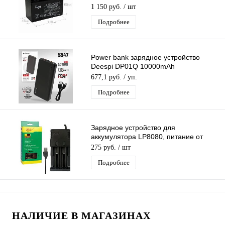
кислотный (150*65*105mm)
1 150 руб.
/ шт
Подробнее
Power bank зарядное устройство
Deespi DP01Q 10000mAh
PD20W/QC3.0/Fast 22.5W
677,1 руб.
/ уп.
Подробнее
Зарядное устройство для
аккумулятора LP8080, питание от
USB, (26650/18650/14500) на 2-слота
275 руб.
/ шт
Подробнее
НАЛИЧИЕ В МАГАЗИНАХ