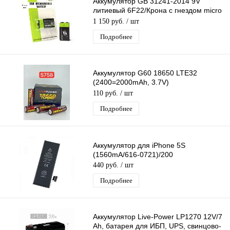
Аккумулятор GB 31241-2014 9V
литиевый 6F22/Крона с гнездом micro
USB для зарядки 5V в упаковке
1 150 руб.
/ шт
Подробнее
Аккумулятор G60 18650 LTE32
(2400=2000mAh, 3.7V)
перезаряжаемая литий-ионная
110 руб.
/ шт
Батарейка
Подробнее
Аккумулятор для iPhone 5S
(1560mA/616-0721)/200
440 руб.
/ шт
Подробнее
Аккумулятор Live-Power LP1270 12V/7
Ah, батарея для ИБП, UPS, свинцово-