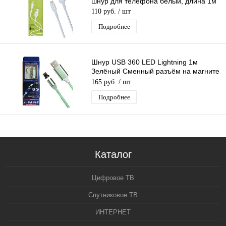
шнур для телефона белый, длина 1м
110 руб.
/ шт
Подробнее
Шнур USB 360 LED Lightning 1м
Зелёный Сменный разъём на магните
360 градусов светящийся Бегущие
165 руб.
/ шт
Огни
Подробнее
Каталог
Цифровое ТВ
Спутниковое ТВ
ИНТЕРНЕТ