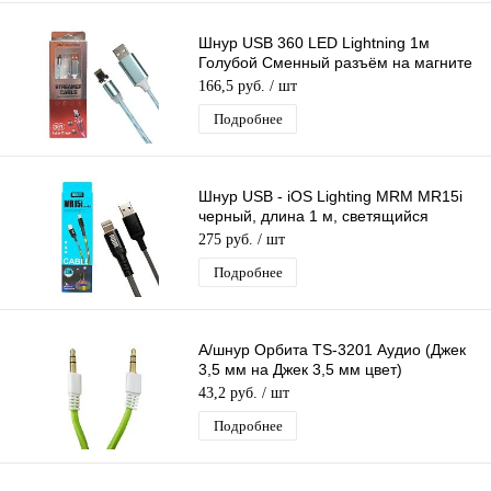
Шнур USB 360 LED Lightning 1м
Голубой Сменный разъём на магните
360 градусов светящийся Бегущие
166,5 руб.
/ шт
Огни
Подробнее
Шнур USB - iOS Lighting MRM MR15i
черный, длина 1 м, светящийся
кабель LED
275 руб.
/ шт
Подробнее
А/шнур Орбита TS-3201 Аудио (Джек
3,5 мм на Джек 3,5 мм цвет)
1м/10/2500
43,2 руб.
/ шт
Подробнее