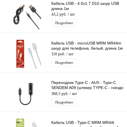
Кабель USB - 4.0x1.7 D10 шнур USB
длина 1м
43,2 руб.
/ шт
Подробнее
Кабель USB - microUSB MRM MR44m
шнур для телефона, белый, длина 1м
110 руб.
/ шт
Подробнее
Переходник Type-C - AUX - Type-C
SENDEM A09 (штекер TYPE-C - гнездо
3,5мм/гнездо TYPE-C) 14 см
368,5 руб.
/ шт
Подробнее
Кабель USB - Type-C MRM MR44t