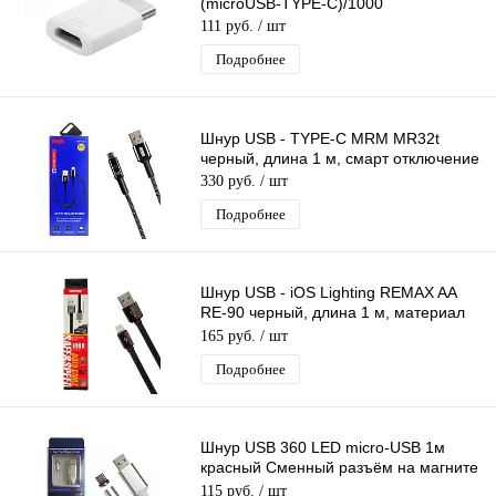
(microUSB-TYPE-C)/1000
111 руб.
/ шт
Подробнее
Шнур USB - TYPE-C MRM MR32t
черный, длина 1 м, смарт отключение
330 руб.
/ шт
Подробнее
Шнур USB - iOS Lighting REMAX AA
RE-90 черный, длина 1 м, материал
термоэластопласт (ТЭП)
165 руб.
/ шт
Подробнее
Шнур USB 360 LED micro-USB 1м
красный Сменный разъём на магните
360 градусов светящийся Бегущие
115 руб.
/ шт