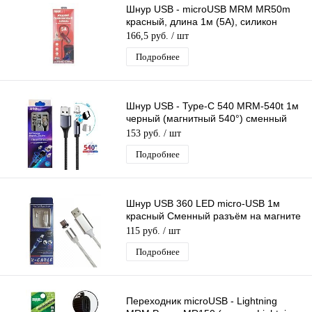
Шнур USB - microUSB MRM MR50m
красный, длина 1м (5А), силикон
166,5 руб.
/ шт
Подробнее
Шнур USB - Type-C 540 MRM-540t 1м
черный (магнитный 540°) сменный
разъем на магните, кабель
153 руб.
/ шт
Подробнее
Шнур USB 360 LED micro-USB 1м
красный Сменный разъём на магните
360 градусов светящийся Бегущие
115 руб.
/ шт
Огни
Подробнее
Переходник microUSB - Lightning