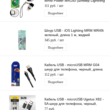
MRM Power MR150 (штекер Lightning
- гнездо microUSB)
111 руб.
/ шт
Подробнее
Шнур USB - iOS Lighting MRM MR49i
зеленый, длина 1 м, жидкий
силиконовый кабель
345 руб.
/ шт
Подробнее
Кабель USB - microUSB MRM G04
шнур для телефона, черный, длина
30 см
112 руб.
/ шт
Подробнее
Кабель USB - microUSB Ugetus X82 -
5A шнур для телефона, черный,
длина 1м
77 руб.